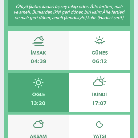
Ölüyü (kabre kadar) üç şey takip eder: Âile fertleri, malı
ve ameli. Bunlardan ikisi geri döner, biri kalır: Âile fertleri
ve malı geri döner, ameli (kendisiyle) kalır. (Hadis-i şerif)
İMSAK
GÜNEŞ
04:39
06:12
ÖĞLE
İKINDI
13:20
17:07
AKŞAM
YATSI