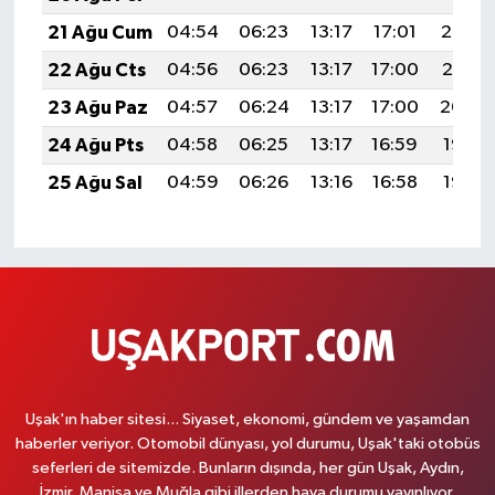
21 Ağu Cum
04:54
06:23
13:17
17:01
20:02
22 Ağu Cts
04:56
06:23
13:17
17:00
20:01
23 Ağu Paz
04:57
06:24
13:17
17:00
20:00
24 Ağu Pts
04:58
06:25
13:17
16:59
19:58
25 Ağu Sal
04:59
06:26
13:16
16:58
19:57
Uşak'ın haber sitesi... Siyaset, ekonomi, gündem ve yaşamdan
haberler veriyor. Otomobil dünyası, yol durumu, Uşak'taki otobüs
seferleri de sitemizde. Bunların dışında, her gün Uşak, Aydın,
İzmir, Manisa ve Muğla gibi illerden hava durumu yayınlıyor.