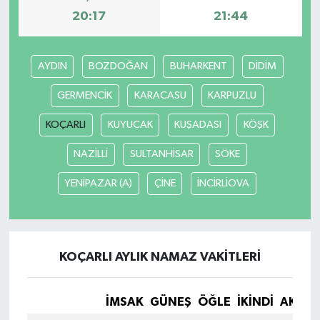
20:17
21:44
AYDIN
BOZDOĞAN
BUHARKENT
DİDİM
GERMENCİK
KARACASU
KARPUZLU
KOÇARLI
KUYUCAK
KUŞADASI
KÖŞK
NAZİLLİ
SULTANHİSAR
SÖKE
YENİPAZAR (A)
ÇİNE
İNCİRLİOVA
KOÇARLI AYLIK NAMAZ VAKITLERI
İMSAK
GÜNEŞ
ÖĞLE
İKINDI
AKŞA