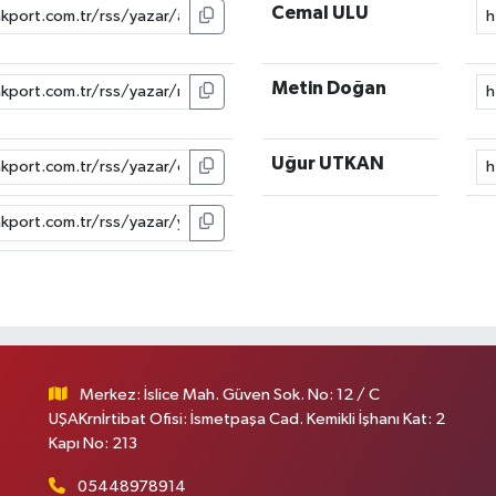
Cemal ULU
Metin Doğan
Uğur UTKAN
Merkez: İslice Mah. Güven Sok. No: 12 / C
UŞAKrnİrtibat Ofisi: İsmetpaşa Cad. Kemikli İşhanı Kat: 2
Kapı No: 213
05448978914