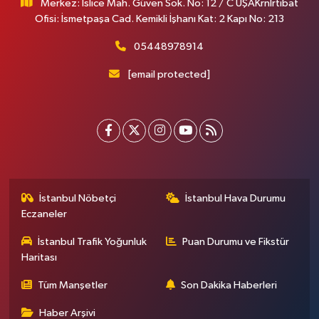
Merkez: İslice Mah. Güven Sok. No: 12 / C UŞAKrnİrtibat
Ofisi: İsmetpaşa Cad. Kemikli İşhanı Kat: 2 Kapı No: 213
05448978914
[email protected]
İstanbul Nöbetçi
İstanbul Hava Durumu
Eczaneler
İstanbul Trafik Yoğunluk
Puan Durumu ve Fikstür
Haritası
Tüm Manşetler
Son Dakika Haberleri
Haber Arşivi