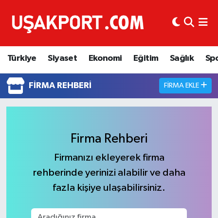
Türkiye
İstanbul Nöbetçi Eczaneler
Türkiye
Siyaset
Ekonomi
Eğitim
Sağlık
Sp
Siyaset
İstanbul Hava Durumu
FIRMA REHBERI
FIRMA EKLE
Ekonomi
İstanbul Trafik Yoğunluk Haritası
Eğitim
Süper Lig Puan Durumu ve Fikstür
Sağlık
Tüm Manşetler
Firma Rehberi
Firmanızı ekleyerek firma
Spor
Son Dakika Haberleri
rehberinde yerinizi alabilir ve daha
Haber Arşivi
fazla kişiye ulaşabilirsiniz.