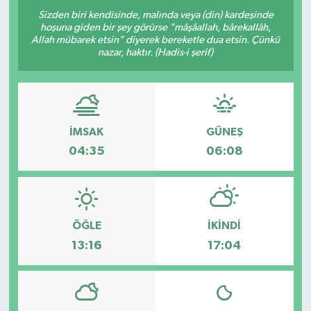
Sizden biri kendisinde, malında veya (din) kardeşinde
hoşuna giden bir şey görürse "mâşâallah, bârekallâh,
Allah mübarek etsin" diyerek bereketle dua etsin. Çünkü
nazar, haktır. (Hadis-i şerif)
İMSAK
GÜNEŞ
04:35
06:08
ÖĞLE
İKINDI
13:16
17:04