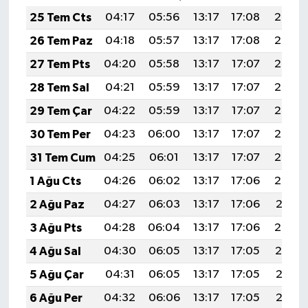
25 Tem Cts
04:17
05:56
13:17
17:08
20:28
26 Tem Paz
04:18
05:57
13:17
17:08
20:27
27 Tem Pts
04:20
05:58
13:17
17:07
20:27
28 Tem Sal
04:21
05:59
13:17
17:07
20:26
29 Tem Çar
04:22
05:59
13:17
17:07
20:25
30 Tem Per
04:23
06:00
13:17
17:07
20:24
31 Tem Cum
04:25
06:01
13:17
17:07
20:23
1 Ağu Cts
04:26
06:02
13:17
17:06
20:22
2 Ağu Paz
04:27
06:03
13:17
17:06
20:21
3 Ağu Pts
04:28
06:04
13:17
17:06
20:20
4 Ağu Sal
04:30
06:05
13:17
17:05
20:19
5 Ağu Çar
04:31
06:05
13:17
17:05
20:18
6 Ağu Per
04:32
06:06
13:17
17:05
20:17