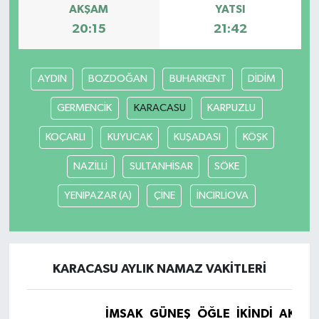
AKŞAM
YATSI
20:15
21:42
AYDIN
BOZDOĞAN
BUHARKENT
DİDİM
GERMENCİK
KARACASU
KARPUZLU
KOÇARLI
KUYUCAK
KUŞADASI
KÖŞK
NAZİLLİ
SULTANHİSAR
SÖKE
YENİPAZAR (A)
ÇİNE
İNCİRLİOVA
KARACASU AYLIK NAMAZ VAKITLERI
İMSAK
GÜNEŞ
ÖĞLE
İKINDI
AKŞA