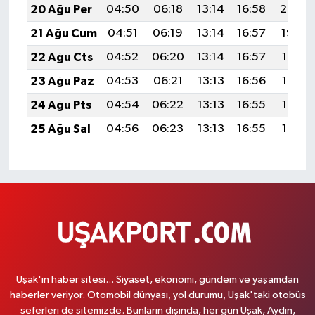
20 Ağu Per
04:50
06:18
13:14
16:58
20:00
21 Ağu Cum
04:51
06:19
13:14
16:57
19:59
22 Ağu Cts
04:52
06:20
13:14
16:57
19:57
23 Ağu Paz
04:53
06:21
13:13
16:56
19:56
24 Ağu Pts
04:54
06:22
13:13
16:55
19:55
25 Ağu Sal
04:56
06:23
13:13
16:55
19:53
Uşak'ın haber sitesi... Siyaset, ekonomi, gündem ve yaşamdan
haberler veriyor. Otomobil dünyası, yol durumu, Uşak'taki otobüs
seferleri de sitemizde. Bunların dışında, her gün Uşak, Aydın,