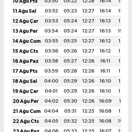
10 Ağu Pts
03:50
05:22
12:28
16:14
19:23
11 Ağu Sal
03:52
05:23
12:27
16:14
19:22
12 Ağu Çar
03:53
05:24
12:27
16:13
19:21
13 Ağu Per
03:54
05:24
12:27
16:13
19:20
14 Ağu Cum
03:55
05:25
12:27
16:12
19:18
15 Ağu Cts
03:56
05:26
12:27
16:12
19:17
16 Ağu Paz
03:58
05:27
12:26
16:11
19:16
17 Ağu Pts
03:59
05:28
12:26
16:11
19:15
18 Ağu Sal
04:00
05:29
12:26
16:10
19:13
19 Ağu Çar
04:01
05:29
12:26
16:10
19:12
20 Ağu Per
04:02
05:30
12:26
16:09
19:11
21 Ağu Cum
04:04
05:31
12:25
16:08
19:10
22 Ağu Cts
04:05
05:32
12:25
16:08
19:08
23 Ağu Paz
04:06
05:33
12:25
16:07
19:07