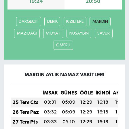
19:24
20:50
DARGECİT
DERİK
KIZILTEPE
MARDİN
MAZIDAĞI
MİDYAT
NUSAYBİN
SAVUR
ÖMERLİ
MARDİN AYLIK NAMAZ VAKITLERI
İMSAK
GÜNEŞ
ÖĞLE
İKINDI
AKŞA
25 Tem Cts
03:31
05:09
12:29
16:18
19:39
26 Tem Paz
03:32
05:09
12:29
16:18
19:38
27 Tem Pts
03:33
05:10
12:29
16:18
19:37