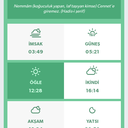
Nemmâm (koğuculuk yapan, laf taşıyan kimse) Cennet'e
giremez. (Hadis-i şerif)
İMSAK
GÜNEŞ
03:49
05:21
ÖĞLE
İKINDI
12:28
16:14
AKŞAM
YATSI