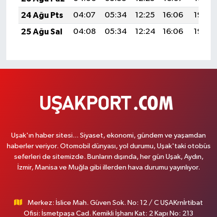
24 Ağu Pts
04:07
05:34
12:25
16:06
19:06
25 Ağu Sal
04:08
05:34
12:24
16:06
19:04
Uşak'ın haber sitesi... Siyaset, ekonomi, gündem ve yaşamdan
haberler veriyor. Otomobil dünyası, yol durumu, Uşak'taki otobüs
seferleri de sitemizde. Bunların dışında, her gün Uşak, Aydın,
İzmir, Manisa ve Muğla gibi illerden hava durumu yayınlıyor.
Merkez: İslice Mah. Güven Sok. No: 12 / C UŞAKrnİrtibat
Ofisi: İsmetpaşa Cad. Kemikli İşhanı Kat: 2 Kapı No: 213