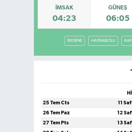
İMSAK
GÜNEŞ
04:23
06:05
ERGENE
HAYRABOLU
KAP
H
25 Tem Cts
11 Sa
26 Tem Paz
12 Sa
27 Tem Pts
13 Sa