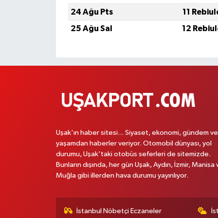
24 Ağu Pts
11 Rebiu
25 Ağu Sal
12 Rebiu
Uşak'ın haber sitesi... Siyaset, ekonomi, gündem ve
yaşamdan haberler veriyor. Otomobil dünyası, yol
durumu, Uşak'taki otobüs seferleri de sitemizde.
Bunların dışında, her gün Uşak, Aydın, İzmir, Manisa 
Muğla gibi illerden hava durumu yayınlıyor.
İstanbul Nöbetçi Eczaneler
İs