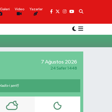
Galeri
Video
Yazarlar
7 Ağustos 2026
24 Safer 1448
adis-i şerif)