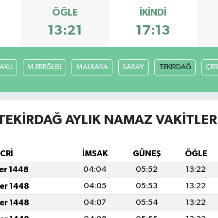
ÖĞLE
İKINDI
13:21
17:13
AKLI
M.EREĞLİSİ
MALKARA
SARAY
TEKİRDAĞ
ÇE
TEKİRDAĞ AYLIK NAMAZ VAKITLER
İCRİ
İMSAK
GÜNEŞ
ÖĞLE
fer 1448
04:04
05:52
13:22
fer 1448
04:05
05:53
13:22
fer 1448
04:07
05:54
13:22