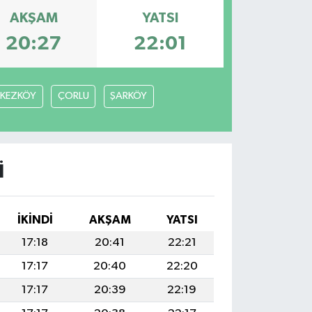
AKŞAM
YATSI
20:27
22:01
RKEZKÖY
ÇORLU
ŞARKÖY
I
İKINDI
AKŞAM
YATSI
17:18
20:41
22:21
17:17
20:40
22:20
17:17
20:39
22:19