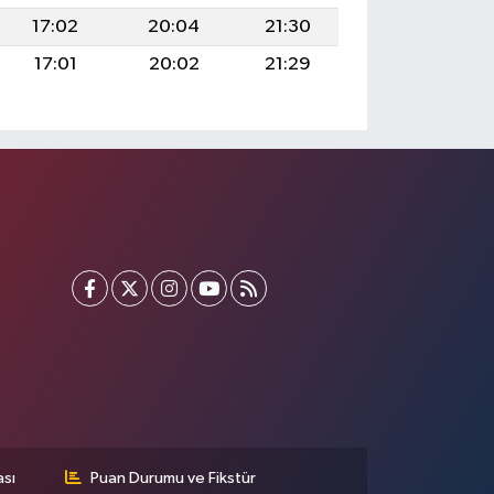
17:02
20:04
21:30
17:01
20:02
21:29
ası
Puan Durumu ve Fikstür