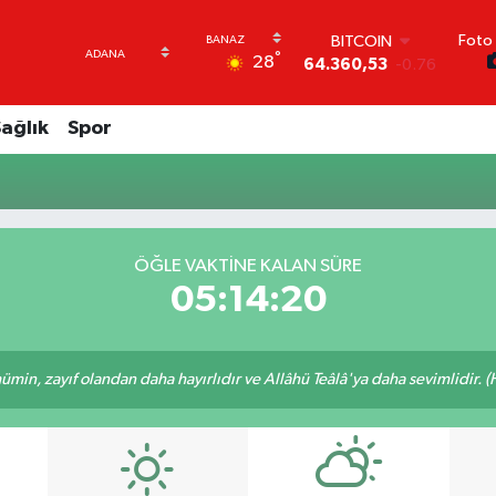
Foto 
BITCOIN
°
28
64.360,53
-0.76
DOLAR
47,7143
0.16
ağlık
Spor
EURO
55,0317
-0.02
STERLİN
64,2463
0.07
GRAM ALTIN
6574.81
1.44
ÖĞLE VAKTINE KALAN SÜRE
BİST100
05:14:19
13.799
70
min, zayıf olandan daha hayırlıdır ve Allâhü Teâlâ'ya daha sevimlidir. (H