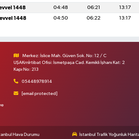
levvel 1448
04:48
06:21
13:17
levvel 1448
04:50
06:22
13:17
Merkez: İslice Mah. Güven Sok. No: 12 / C
UŞAKrnİrtibat Ofisi: İsmetpaşa Cad. Kemikli İşhanı Kat: 2
Kapı No: 213
05448978914
[email protected]
ve
tanbul Hava Durumu
İstanbul Trafik Yoğunluk Harit