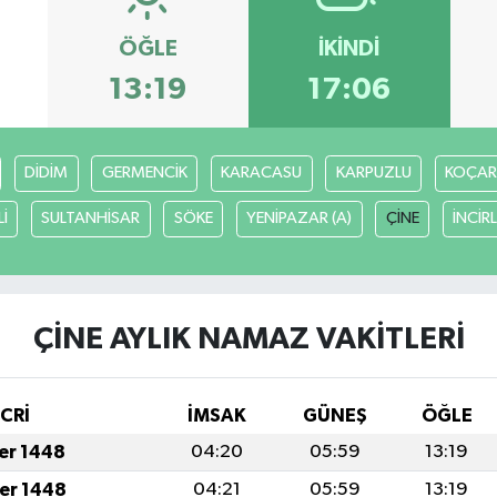
ÖĞLE
İKINDI
13:19
17:06
DİDİM
GERMENCİK
KARACASU
KARPUZLU
KOÇAR
İ
SULTANHİSAR
SÖKE
YENİPAZAR (A)
ÇİNE
İNCİR
ÇİNE AYLIK NAMAZ VAKITLERI
İCRİ
İMSAK
GÜNEŞ
ÖĞLE
fer 1448
04:20
05:59
13:19
fer 1448
04:21
05:59
13:19