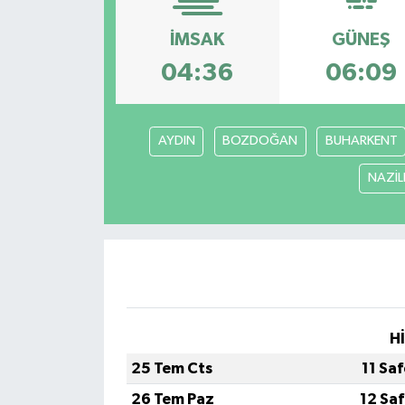
İMSAK
GÜNEŞ
04:36
06:09
AYDIN
BOZDOĞAN
BUHARKENT
NAZİLL
H
25 Tem Cts
11 Sa
26 Tem Paz
12 Sa