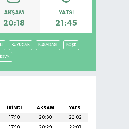
AKŞAM
YATSI
20:18
21:45
LI
KUYUCAK
KUŞADASI
KÖŞK
LİOVA
İKINDI
AKŞAM
YATSI
17:10
20:30
22:02
17:10
20:29
22:01