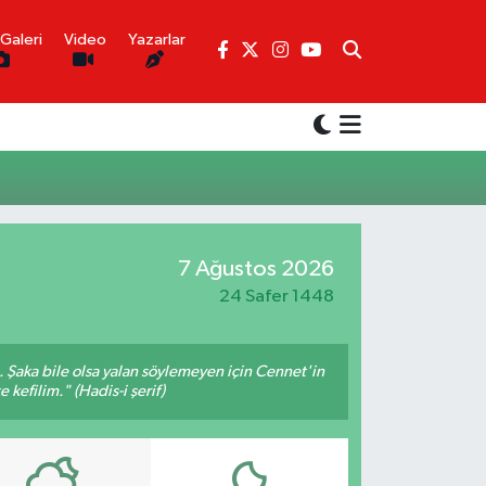
Galeri
Video
Yazarlar
7 Ağustos 2026
24 Safer 1448
m. Şaka bile olsa yalan söylemeyen için Cennet'in
 kefilim." (Hadis-i şerif)