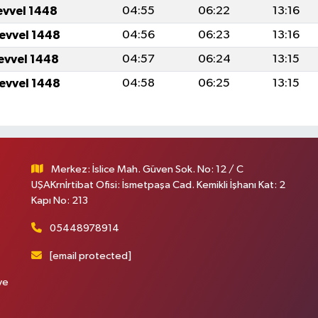
evvel 1448
04:55
06:22
13:16
levvel 1448
04:56
06:23
13:16
levvel 1448
04:57
06:24
13:15
levvel 1448
04:58
06:25
13:15
Merkez: İslice Mah. Güven Sok. No: 12 / C
UŞAKrnİrtibat Ofisi: İsmetpaşa Cad. Kemikli İşhanı Kat: 2
Kapı No: 213
05448978914
[email protected]
ve