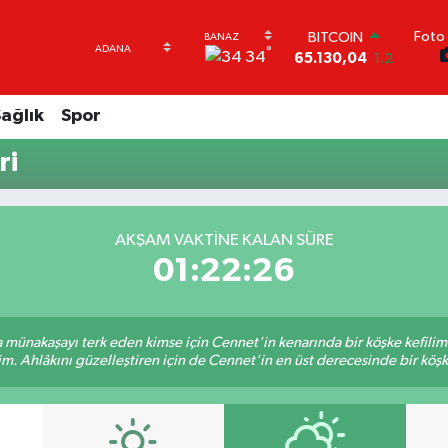
Foto 
BITCOIN
°
34
65.130,04
1.2
DOLAR
47,7106
0.17
ağlık
Spor
EURO
55,1652
0.27
ri
STERLİN
64,4046
0.35
GRAM ALTIN
6618.49
2.12
AKŞAM VAKTINE KALAN SÜRE
BİST100
01:22:25
13.773
-19
sa münakaşayı terk eden kimse için Cennet'in kenarında bir köşke kefili
im. Ahlâkını güzelleştiren için de Cennet'in en üst derecesinde bir köşke