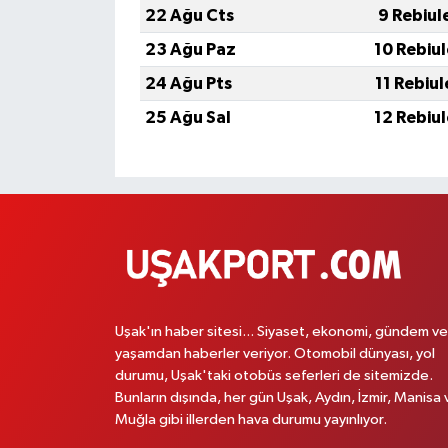
22 Ağu Cts
9 Rebiul
23 Ağu Paz
10 Rebiu
24 Ağu Pts
11 Rebiu
25 Ağu Sal
12 Rebiu
Uşak'ın haber sitesi... Siyaset, ekonomi, gündem ve
yaşamdan haberler veriyor. Otomobil dünyası, yol
durumu, Uşak'taki otobüs seferleri de sitemizde.
Bunların dışında, her gün Uşak, Aydın, İzmir, Manisa 
Muğla gibi illerden hava durumu yayınlıyor.