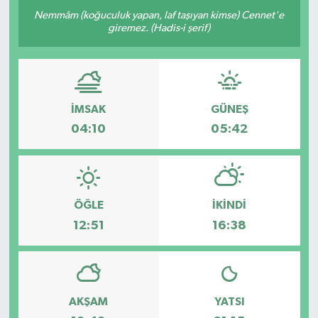
Nemmâm (koğuculuk yapan, laf taşıyan kimse) Cennet'e
giremez. (Hadis-i şerif)
İMSAK
GÜNEŞ
04:10
05:42
ÖĞLE
İKINDI
12:51
16:38
AKŞAM
YATSI