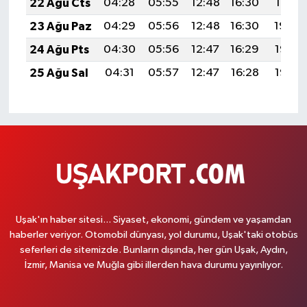
22 Ağu Cts
04:28
05:55
12:48
16:30
19:31
23 Ağu Paz
04:29
05:56
12:48
16:30
19:30
24 Ağu Pts
04:30
05:56
12:47
16:29
19:28
25 Ağu Sal
04:31
05:57
12:47
16:28
19:27
Uşak'ın haber sitesi... Siyaset, ekonomi, gündem ve yaşamdan
haberler veriyor. Otomobil dünyası, yol durumu, Uşak'taki otobüs
seferleri de sitemizde. Bunların dışında, her gün Uşak, Aydın,
İzmir, Manisa ve Muğla gibi illerden hava durumu yayınlıyor.