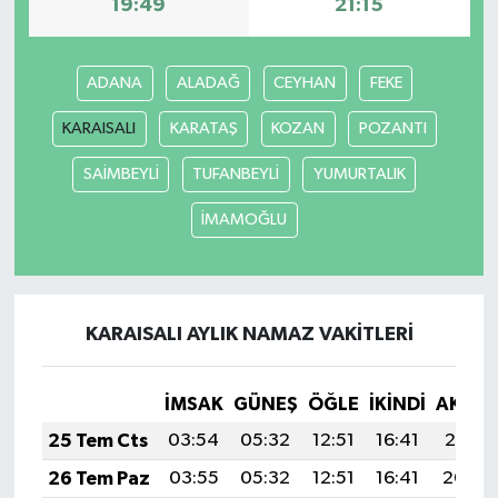
19:49
21:15
ADANA
ALADAĞ
CEYHAN
FEKE
KARAISALI
KARATAŞ
KOZAN
POZANTI
SAİMBEYLİ
TUFANBEYLİ
YUMURTALIK
İMAMOĞLU
KARAISALI AYLIK NAMAZ VAKITLERI
İMSAK
GÜNEŞ
ÖĞLE
İKINDI
AKŞA
25 Tem Cts
03:54
05:32
12:51
16:41
20:01
26 Tem Paz
03:55
05:32
12:51
16:41
20:00