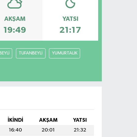
AKŞAM
YATSI
19:49
21:17
BEYLİ
TUFANBEYLİ
YUMURTALIK
İKINDI
AKŞAM
YATSI
16:40
20:01
21:32