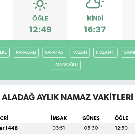
ÖĞLE
İKINDI
12:49
16:37
FEKE
KARAISALI
KARATAŞ
KOZAN
POZANTI
SAİM
İMAMOĞLU
ALADAĞ AYLIK NAMAZ VAKITLERI
İCRİ
İMSAK
GÜNEŞ
ÖĞLE
fer 1448
03:51
05:30
12:50