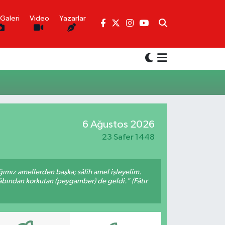
Galeri
Video
Yazarlar
6 Ağustos 2026
23 Safer 1448
ığımız amellerden başka; sâlih amel işleyelim.
bından korkutan (peygamber) de geldi." (Fâtır