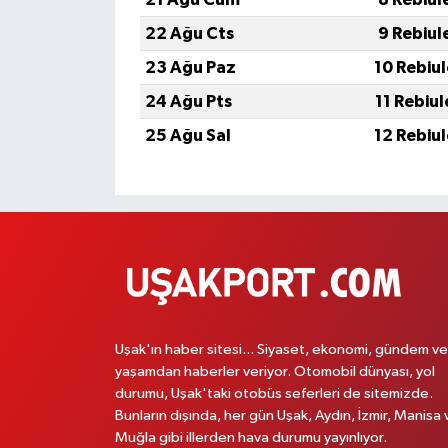
22 Ağu Cts
9 Rebiul
23 Ağu Paz
10 Rebiu
24 Ağu Pts
11 Rebiu
25 Ağu Sal
12 Rebiu
Uşak'ın haber sitesi... Siyaset, ekonomi, gündem ve
yaşamdan haberler veriyor. Otomobil dünyası, yol
durumu, Uşak'taki otobüs seferleri de sitemizde.
Bunların dışında, her gün Uşak, Aydın, İzmir, Manisa 
Muğla gibi illerden hava durumu yayınlıyor.