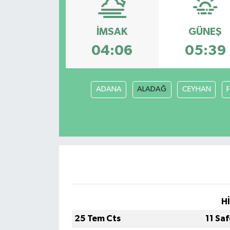
İMSAK
GÜNEŞ
04:06
05:39
ADANA
ALADAĞ
CEYHAN
H
25 Tem Cts
11 Sa