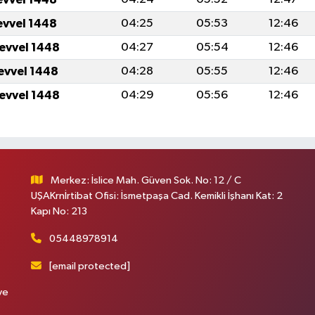
evvel 1448
04:25
05:53
12:46
levvel 1448
04:27
05:54
12:46
levvel 1448
04:28
05:55
12:46
levvel 1448
04:29
05:56
12:46
Merkez: İslice Mah. Güven Sok. No: 12 / C
UŞAKrnİrtibat Ofisi: İsmetpaşa Cad. Kemikli İşhanı Kat: 2
Kapı No: 213
05448978914
[email protected]
ve