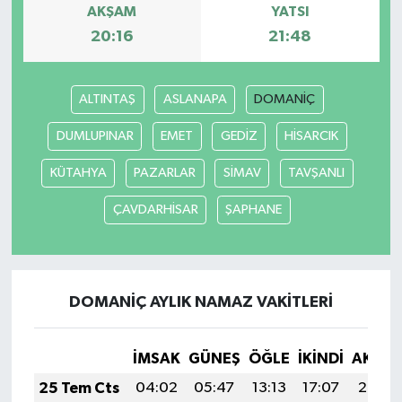
AKŞAM
YATSI
20:16
21:48
ALTINTAŞ
ASLANAPA
DOMANİÇ
DUMLUPINAR
EMET
GEDİZ
HİSARCIK
KÜTAHYA
PAZARLAR
SİMAV
TAVŞANLI
ÇAVDARHİSAR
ŞAPHANE
DOMANİÇ AYLIK NAMAZ VAKITLERI
İMSAK
GÜNEŞ
ÖĞLE
İKINDI
AKŞA
25 Tem Cts
04:02
05:47
13:13
17:07
20:29