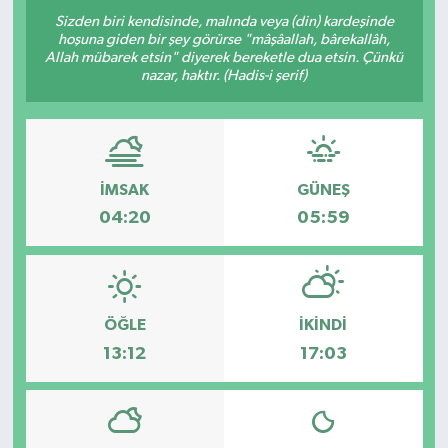
Sizden biri kendisinde, malında veya (din) kardeşinde
hoşuna giden bir şey görürse "mâşâallah, bârekallâh,
Allah mübarek etsin" diyerek bereketle dua etsin. Çünkü
nazar, haktır. (Hadis-i şerif)
İMSAK
GÜNEŞ
04:20
05:59
ÖĞLE
İKINDI
13:12
17:03