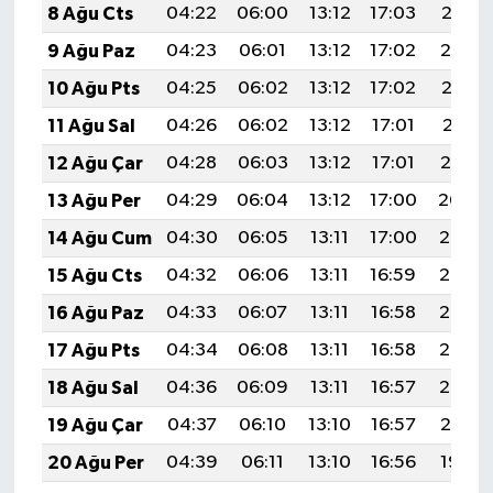
8 Ağu Cts
04:22
06:00
13:12
17:03
20:15
9 Ağu Paz
04:23
06:01
13:12
17:02
20:14
10 Ağu Pts
04:25
06:02
13:12
17:02
20:13
11 Ağu Sal
04:26
06:02
13:12
17:01
20:11
12 Ağu Çar
04:28
06:03
13:12
17:01
20:10
13 Ağu Per
04:29
06:04
13:12
17:00
20:09
14 Ağu Cum
04:30
06:05
13:11
17:00
20:07
15 Ağu Cts
04:32
06:06
13:11
16:59
20:06
16 Ağu Paz
04:33
06:07
13:11
16:58
20:05
17 Ağu Pts
04:34
06:08
13:11
16:58
20:03
18 Ağu Sal
04:36
06:09
13:11
16:57
20:02
19 Ağu Çar
04:37
06:10
13:10
16:57
20:01
20 Ağu Per
04:39
06:11
13:10
16:56
19:59