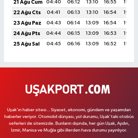
21 Ağu Cum
04:40
06:12
13:10
16:55
19:58
22 Ağu Cts
04:41
06:13
13:10
16:54
19:56
23 Ağu Paz
04:43
06:14
13:09
16:54
19:55
24 Ağu Pts
04:44
06:15
13:09
16:53
19:53
25 Ağu Sal
04:45
06:16
13:09
16:52
19:52
Uşak'ın haber sitesi... Siyaset, ekonomi, gündem ve yaşamdan
haberler veriyor. Otomobil dünyası, yol durumu, Uşak'taki otobüs
seferleri de sitemizde. Bunların dışında, her gün Uşak, Aydın,
İzmir, Manisa ve Muğla gibi illerden hava durumu yayınlıyor.