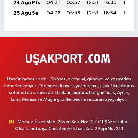
24 Ağu Pts
04:27
05:57
12:51
16:35
19:35
25 Ağu Sal
04:28
05:58
12:51
16:34
19:34
Uşak'ın haber sitesi... Siyaset, ekonomi, gündem ve yaşamdan
haberler veriyor. Otomobil dünyası, yol durumu, Uşak'taki otobüs
seferleri de sitemizde. Bunların dışında, her gün Uşak, Aydın,
İzmir, Manisa ve Muğla gibi illerden hava durumu yayınlıyor.
Merkez: İslice Mah. Güven Sok. No: 12 / C UŞAKrnİrtibat
Ofisi: İsmetpaşa Cad. Kemikli İşhanı Kat: 2 Kapı No: 213