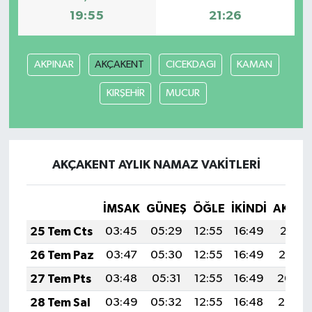
19:55
21:26
AKPINAR
AKÇAKENT
CICEKDAGI
KAMAN
KIRŞEHİR
MUCUR
AKÇAKENT AYLIK NAMAZ VAKITLERI
İMSAK
GÜNEŞ
ÖĞLE
İKINDI
AKŞA
25 Tem Cts
03:45
05:29
12:55
16:49
20:11
26 Tem Paz
03:47
05:30
12:55
16:49
20:10
27 Tem Pts
03:48
05:31
12:55
16:49
20:09
28 Tem Sal
03:49
05:32
12:55
16:48
20:08