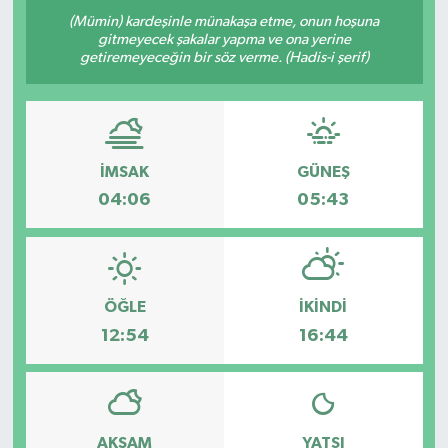
(Mümin) kardeşinle münakaşa etme, onun hoşuna
gitmeyecek şakalar yapma ve ona yerine
getiremeyeceğin bir söz verme. (Hadis-i şerif)
İMSAK
GÜNEŞ
04:06
05:43
ÖĞLE
İKINDI
12:54
16:44
AKŞAM
YATSI