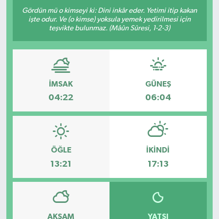
Gördün mü o kimseyi ki: Dini inkâr eder. Yetimi itip kakan
işte odur. Ve (o kimse) yoksula yemek yedirilmesi için
teşvikte bulunmaz. (Mâûn Sûresi, 1-2-3)
İMSAK
GÜNEŞ
04:22
06:04
ÖĞLE
İKINDI
13:21
17:13
AKŞAM
YATSI