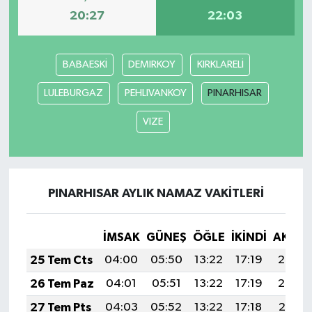
20:27
22:03
BABAESKİ
DEMIRKOY
KIRKLARELİ
LULEBURGAZ
PEHLIVANKOY
PINARHISAR
VIZE
PINARHISAR AYLIK NAMAZ VAKITLERI
İMSAK
GÜNEŞ
ÖĞLE
İKINDI
AKŞA
25 Tem Cts
04:00
05:50
13:22
17:19
20:43
26 Tem Paz
04:01
05:51
13:22
17:19
20:42
27 Tem Pts
04:03
05:52
13:22
17:18
20:41