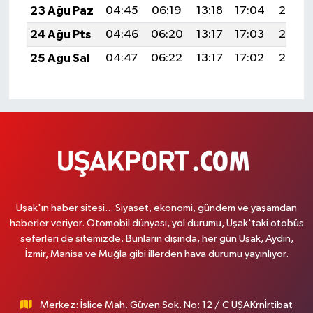
23 Ağu Paz
04:45
06:19
13:18
17:04
20:06
24 Ağu Pts
04:46
06:20
13:17
17:03
20:05
25 Ağu Sal
04:47
06:22
13:17
17:02
20:03
Uşak'ın haber sitesi... Siyaset, ekonomi, gündem ve yaşamdan
haberler veriyor. Otomobil dünyası, yol durumu, Uşak'taki otobüs
seferleri de sitemizde. Bunların dışında, her gün Uşak, Aydın,
İzmir, Manisa ve Muğla gibi illerden hava durumu yayınlıyor.
Merkez: İslice Mah. Güven Sok. No: 12 / C UŞAKrnİrtibat