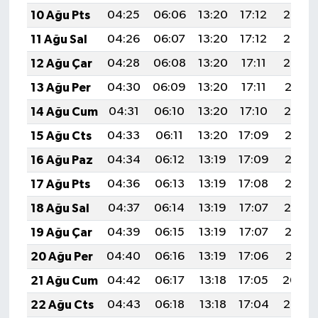
10 Ağu Pts
04:25
06:06
13:20
17:12
20:25
11 Ağu Sal
04:26
06:07
13:20
17:12
20:23
12 Ağu Çar
04:28
06:08
13:20
17:11
20:22
13 Ağu Per
04:30
06:09
13:20
17:11
20:21
14 Ağu Cum
04:31
06:10
13:20
17:10
20:19
15 Ağu Cts
04:33
06:11
13:20
17:09
20:18
16 Ağu Paz
04:34
06:12
13:19
17:09
20:17
17 Ağu Pts
04:36
06:13
13:19
17:08
20:15
18 Ağu Sal
04:37
06:14
13:19
17:07
20:14
19 Ağu Çar
04:39
06:15
13:19
17:07
20:12
20 Ağu Per
04:40
06:16
13:19
17:06
20:11
21 Ağu Cum
04:42
06:17
13:18
17:05
20:09
22 Ağu Cts
04:43
06:18
13:18
17:04
20:08