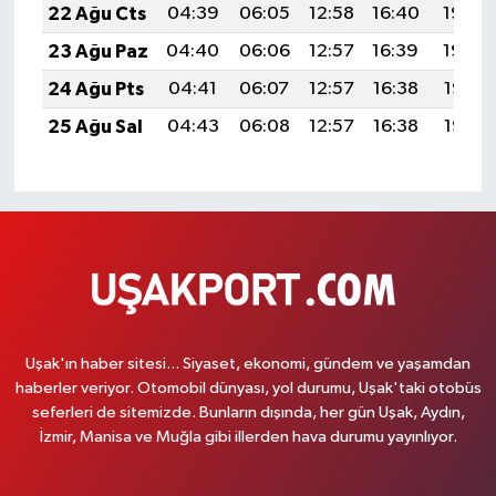
22 Ağu Cts
04:39
06:05
12:58
16:40
19:40
23 Ağu Paz
04:40
06:06
12:57
16:39
19:39
24 Ağu Pts
04:41
06:07
12:57
16:38
19:37
25 Ağu Sal
04:43
06:08
12:57
16:38
19:36
Uşak'ın haber sitesi... Siyaset, ekonomi, gündem ve yaşamdan
haberler veriyor. Otomobil dünyası, yol durumu, Uşak'taki otobüs
seferleri de sitemizde. Bunların dışında, her gün Uşak, Aydın,
İzmir, Manisa ve Muğla gibi illerden hava durumu yayınlıyor.