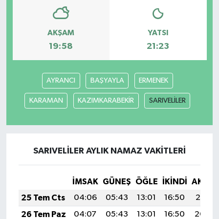
AKŞAM
YATSI
19:58
21:23
AYRANCI
BAŞYAYLA
ERMENEK
KARAMAN
KAZIMKARABEKİR
SARIVELİLER
SARIVELİLER AYLIK NAMAZ VAKITLERI
İMSAK
GÜNEŞ
ÖĞLE
İKINDI
AKŞA
25 Tem Cts
04:06
05:43
13:01
16:50
20:10
26 Tem Paz
04:07
05:43
13:01
16:50
20:09