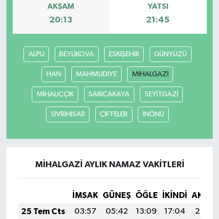
AKŞAM
YATSI
20:13
21:45
ALPU
BEYLİKOVA
ESKİŞEHİR
GÜNYÜZÜ
HAN
MAHMUDİYE
MİHALGAZİ
MİHALIÇÇIK
SARICAKAYA
SEYİTGAZİ
SİVRİHİSAR
ÇİFTELER
İNÖNÜ
MİHALGAZİ AYLIK NAMAZ VAKITLERI
İMSAK
GÜNEŞ
ÖĞLE
İKINDI
AKŞA
25 Tem Cts
03:57
05:42
13:09
17:04
20:26