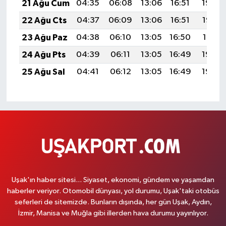
21 Ağu Cum
04:35
06:08
13:06
16:51
19:54
22 Ağu Cts
04:37
06:09
13:06
16:51
19:53
23 Ağu Paz
04:38
06:10
13:05
16:50
19:51
24 Ağu Pts
04:39
06:11
13:05
16:49
19:50
25 Ağu Sal
04:41
06:12
13:05
16:49
19:48
Uşak'ın haber sitesi... Siyaset, ekonomi, gündem ve yaşamdan
haberler veriyor. Otomobil dünyası, yol durumu, Uşak'taki otobüs
seferleri de sitemizde. Bunların dışında, her gün Uşak, Aydın,
İzmir, Manisa ve Muğla gibi illerden hava durumu yayınlıyor.