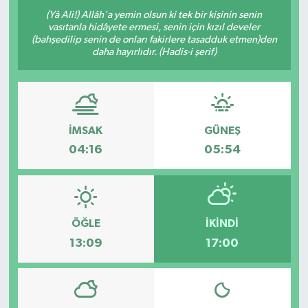
(Yâ Ali!) Allâh'a yemin olsun ki tek bir kişinin senin
vasıtanla hidâyete ermesi, senin için kızıl develer
(bahşedilip senin de onları fakirlere tasadduk etmen)den
daha hayırlıdır. (Hadis-i şerif)
İMSAK
GÜNEŞ
04:16
05:54
ÖĞLE
İKINDI
13:09
17:00