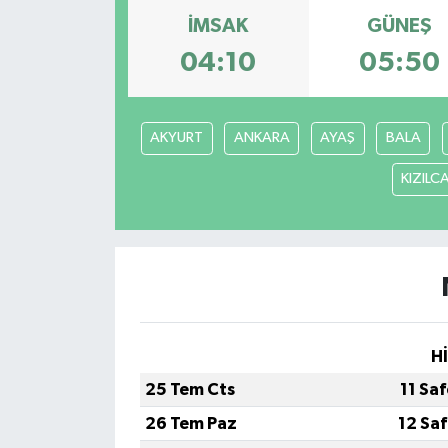
İMSAK
GÜNEŞ
04:10
05:50
AKYURT
ANKARA
AYAŞ
BALA
KIZIL
H
25 Tem Cts
11 Sa
26 Tem Paz
12 Sa