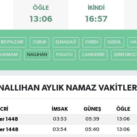
ÖĞLE
İKINDI
13:06
16:57
BEYPAZARI
CUBUK
ELMADAĞ
EVREN
GÜDÜL
HA
CAHAMAM
NALLIHAN
POLATLI
ÇAMLIDERE
ŞEREFLİKO
NALLIHAN AYLIK NAMAZ VAKITLER
İCRİ
İMSAK
GÜNEŞ
ÖĞLE
fer 1448
03:53
05:39
13:06
fer 1448
03:54
05:40
13:06