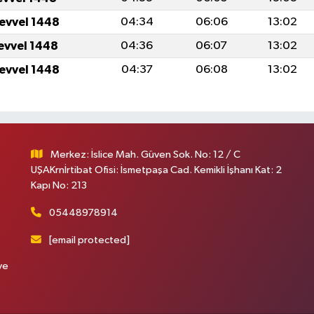
levvel 1448
04:34
06:06
13:02
levvel 1448
04:36
06:07
13:02
levvel 1448
04:37
06:08
13:02
Merkez: İslice Mah. Güven Sok. No: 12 / C
UŞAKrnİrtibat Ofisi: İsmetpaşa Cad. Kemikli İşhanı Kat: 2
Kapı No: 213
05448978914
[email protected]
ve