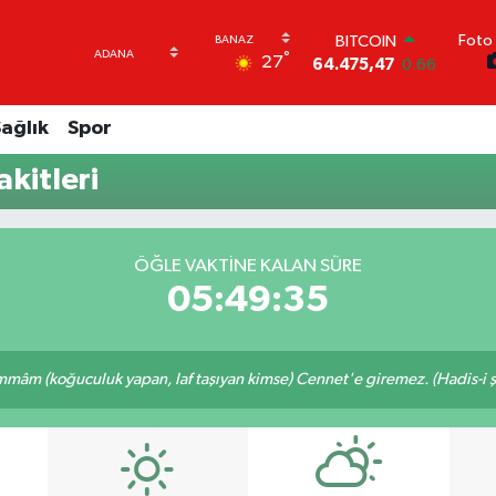
Foto 
BITCOIN
°
27
64.475,47
0.66
DOLAR
47,5971
0.05
ağlık
Spor
EURO
55,1336
0.18
kitleri
STERLİN
64,2534
0.22
GRAM ALTIN
6518.23
0.39
ÖĞLE VAKTINE KALAN SÜRE
BİST100
05:49:34
13.703
0
mâm (koğuculuk yapan, laf taşıyan kimse) Cennet'e giremez. (Hadis-i şe