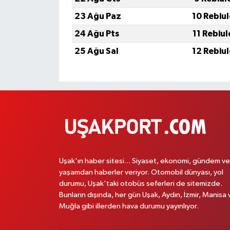
23 Ağu Paz
10 Rebiu
24 Ağu Pts
11 Rebiu
25 Ağu Sal
12 Rebiu
Uşak'ın haber sitesi... Siyaset, ekonomi, gündem ve
yaşamdan haberler veriyor. Otomobil dünyası, yol
durumu, Uşak'taki otobüs seferleri de sitemizde.
Bunların dışında, her gün Uşak, Aydın, İzmir, Manisa 
Muğla gibi illerden hava durumu yayınlıyor.