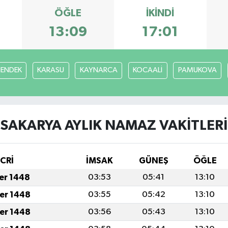
ÖĞLE
İKINDI
13:09
17:01
ENDEK
KARASU
KAYNARCA
KOCAALİ
PAMUKOVA
SAKARYA AYLIK NAMAZ VAKITLERI
İCRİ
İMSAK
GÜNEŞ
ÖĞLE
fer 1448
03:53
05:41
13:10
fer 1448
03:55
05:42
13:10
fer 1448
03:56
05:43
13:10