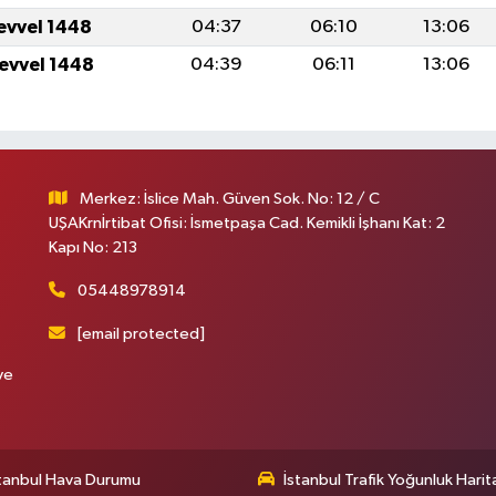
levvel 1448
04:37
06:10
13:06
levvel 1448
04:39
06:11
13:06
Merkez: İslice Mah. Güven Sok. No: 12 / C
UŞAKrnİrtibat Ofisi: İsmetpaşa Cad. Kemikli İşhanı Kat: 2
Kapı No: 213
05448978914
[email protected]
ve
tanbul Hava Durumu
İstanbul Trafik Yoğunluk Harit