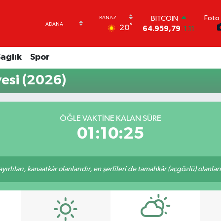
Foto 
BITCOIN
°
20
64.959,79
1.11
DOLAR
47,7436
0.18
ağlık
Spor
EURO
55,2510
0.32
esi (2026)
STERLİN
64,4811
0.38
GRAM ALTIN
6660.55
0.03
ÖĞLE VAKTINE KALAN SÜRE
BİST100
01:10:24
13.779
-14
rlıları, kanaatkâr olanlarıdır, en şerlileri de tamahkâr (açgözlü) olanlarıd