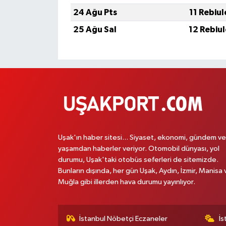
24 Ağu Pts
11 Rebiu
25 Ağu Sal
12 Rebiu
Uşak'ın haber sitesi... Siyaset, ekonomi, gündem ve
yaşamdan haberler veriyor. Otomobil dünyası, yol
durumu, Uşak'taki otobüs seferleri de sitemizde.
Bunların dışında, her gün Uşak, Aydın, İzmir, Manisa 
Muğla gibi illerden hava durumu yayınlıyor.
İstanbul Nöbetçi Eczaneler
İs