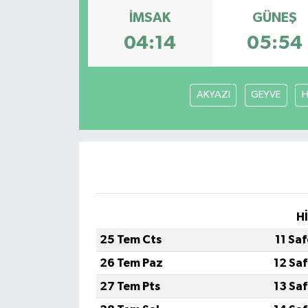
İMSAK
GÜNEŞ
04:14
05:54
AKYAZI
GEYVE
H
H
25 Tem Cts
11 Sa
26 Tem Paz
12 Sa
27 Tem Pts
13 Sa