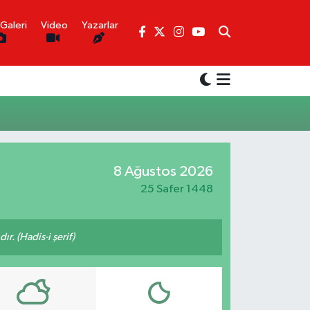
Galeri
Video
Yazarlar
8 Ağustos 2026
25 Safer 1448
ır. (Hadis-i şerif)