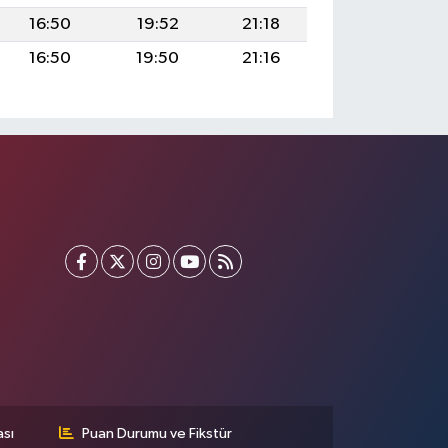
16:50
19:52
21:18
16:50
19:50
21:16
ası
Puan Durumu ve Fikstür