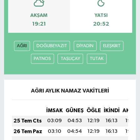
AKŞAM
YATSI
19:21
20:52
AĞRI
DOĞUBEYAZIT
DİYADİN
ELEŞKİRT
PATNOS
TAŞLIÇAY
TUTAK
AĞRI AYLIK NAMAZ VAKITLERI
İMSAK
GÜNEŞ
ÖĞLE
İKINDI
AKŞA
25 Tem Cts
03:09
04:53
12:19
16:13
19:35
26 Tem Paz
03:10
04:54
12:19
16:13
19:35