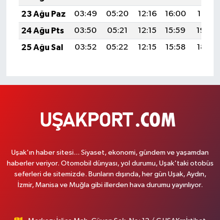
23 Ağu Paz
03:49
05:20
12:16
16:00
19:01
24 Ağu Pts
03:50
05:21
12:15
15:59
19:00
25 Ağu Sal
03:52
05:22
12:15
15:58
18:58
Uşak'ın haber sitesi... Siyaset, ekonomi, gündem ve yaşamdan
haberler veriyor. Otomobil dünyası, yol durumu, Uşak'taki otobüs
seferleri de sitemizde. Bunların dışında, her gün Uşak, Aydın,
İzmir, Manisa ve Muğla gibi illerden hava durumu yayınlıyor.