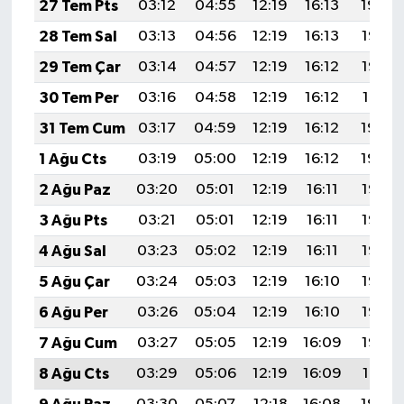
27 Tem Pts
03:12
04:55
12:19
16:13
19:34
28 Tem Sal
03:13
04:56
12:19
16:13
19:33
29 Tem Çar
03:14
04:57
12:19
16:12
19:32
30 Tem Per
03:16
04:58
12:19
16:12
19:31
31 Tem Cum
03:17
04:59
12:19
16:12
19:30
1 Ağu Cts
03:19
05:00
12:19
16:12
19:29
2 Ağu Paz
03:20
05:01
12:19
16:11
19:28
3 Ağu Pts
03:21
05:01
12:19
16:11
19:27
4 Ağu Sal
03:23
05:02
12:19
16:11
19:26
5 Ağu Çar
03:24
05:03
12:19
16:10
19:25
6 Ağu Per
03:26
05:04
12:19
16:10
19:23
7 Ağu Cum
03:27
05:05
12:19
16:09
19:22
8 Ağu Cts
03:29
05:06
12:19
16:09
19:21