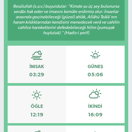
Resûlullah (s.a.v.) buyurdular: "Kimde şu üç şey bulunursa
sevâbı hak eder ve imanını kemâle erdirmiş olur: İnsanlar
arasında geçinebileceği (güzel) ahlâk, Allâhü Teâlâ'nın
haram kıldıklarından kendisini menedecek verâ ve cahilin
cahilce hareketlerini defedebileceği hilim (yumuşak
huyluluk)." (Hadis-i şerif)
İMSAK
GÜNEŞ
03:29
05:06
ÖĞLE
İKINDI
12:19
16:09