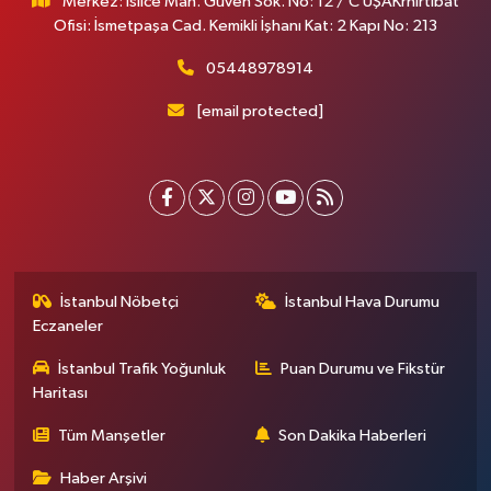
Merkez: İslice Mah. Güven Sok. No: 12 / C UŞAKrnİrtibat
Ofisi: İsmetpaşa Cad. Kemikli İşhanı Kat: 2 Kapı No: 213
05448978914
[email protected]
İstanbul Nöbetçi
İstanbul Hava Durumu
Eczaneler
İstanbul Trafik Yoğunluk
Puan Durumu ve Fikstür
Haritası
Tüm Manşetler
Son Dakika Haberleri
Haber Arşivi