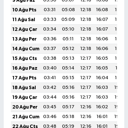
9 Ağu Paz
03:30
05:07
12:18
16:08
19:20
10 Ağu Pts
03:31
05:08
12:18
16:08
19:19
11 Ağu Sal
03:33
05:09
12:18
16:07
19:17
12 Ağu Çar
03:34
05:10
12:18
16:07
19:16
13 Ağu Per
03:36
05:11
12:18
16:06
19:15
14 Ağu Cum
03:37
05:12
12:18
16:06
19:14
15 Ağu Cts
03:38
05:13
12:17
16:05
19:12
16 Ağu Paz
03:40
05:14
12:17
16:05
19:11
17 Ağu Pts
03:41
05:15
12:17
16:04
19:10
18 Ağu Sal
03:42
05:16
12:17
16:03
19:08
19 Ağu Çar
03:44
05:16
12:17
16:03
19:07
20 Ağu Per
03:45
05:17
12:16
16:02
19:05
21 Ağu Cum
03:46
05:18
12:16
16:01
19:04
22 Ağu Cts
03:48
05:19
12:16
16:01
19:03