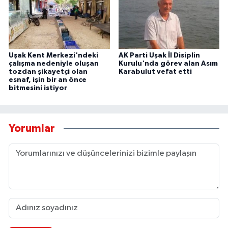
Uşak Kent Merkezi'ndeki
AK Parti Uşak İl Disiplin
çalışma nedeniyle oluşan
Kurulu'nda görev alan Asım
tozdan şikayetçi olan
Karabulut vefat etti
esnaf, işin bir an önce
bitmesini istiyor
Yorumlar