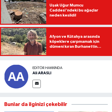
Uşak Uğur Mumcu
Caddesi'ndeki bu ağaçlar
neden kesildi!
Afyon ve Kütahya arasında
köpeklere çarpmamak için
dümeni kıran Burhanettin
Kavak, tırıyla uçuruma devrildi
EDITÖR HAKKINDA
Ali ARASLI
Bunlar da ilginizi çekebilir