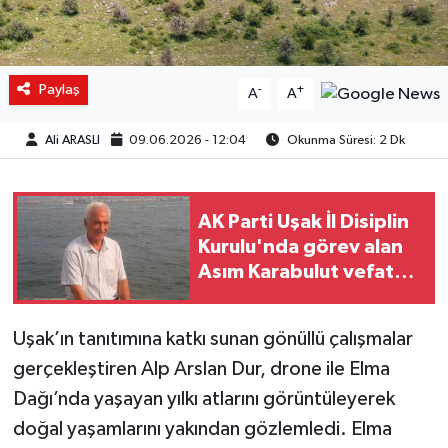
Paylaş
-
+
A
A
Ali ARASLI
09.06.2026 - 12:04
Okunma Süresi: 2 Dk
AK Parti Uşak İl Disiplin
Kurulu'nda görev alan
Asım Karabulut vefat
etti
Uşak’ın tanıtımına katkı sunan gönüllü çalışmalar
gerçekleştiren Alp Arslan Dur, drone ile Elma
Dağı’nda yaşayan yılkı atlarını görüntüleyerek
doğal yaşamlarını yakından gözlemledi. Elma