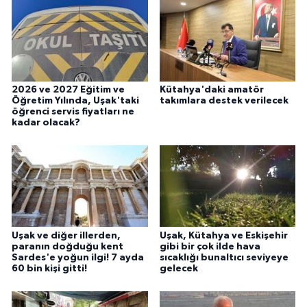
2026 ve 2027 Eğitim ve
Kütahya'daki amatör
Öğretim Yılında, Uşak'taki
takımlara destek verilecek
öğrenci servis fiyatları ne
kadar olacak?
Uşak ve diğer illerden,
Uşak, Kütahya ve Eskişehir
paranın doğduğu kent
gibi bir çok ilde hava
Sardes'e yoğun ilgi! 7 ayda
sıcaklığı bunaltıcı seviyeye
60 bin kişi gitti!
gelecek