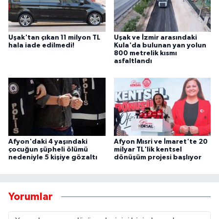
Uşak'tan çıkan 11 milyon TL
Uşak ve İzmir arasındaki
hala iade edilmedi!
Kula'da bulunan yan yolun
800 metrelik kısmı
asfaltlandı
Afyon'daki 4 yaşındaki
Afyon Mısri ve İmaret'te 20
çocuğun şüpheli ölümü
milyar TL'lik kentsel
nedeniyle 5 kişiye gözaltı
dönüşüm projesi başlıyor
Yorumlar