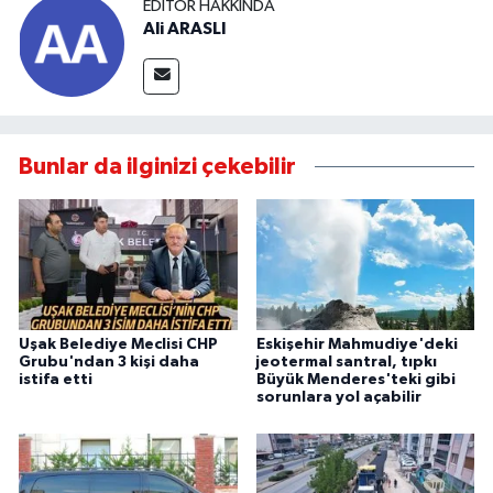
EDITÖR HAKKINDA
Ali ARASLI
Bunlar da ilginizi çekebilir
Uşak Belediye Meclisi CHP
Eskişehir Mahmudiye'deki
Grubu'ndan 3 kişi daha
jeotermal santral, tıpkı
istifa etti
Büyük Menderes'teki gibi
sorunlara yol açabilir