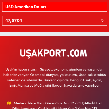
₺
Uşak'ın haber sitesi... Siyaset, ekonomi, gündem ve yaşamdan
haberler veriyor. Otomobil dünyası, yol durumu, Uşak'taki otobüs
seferleri de sitemizde. Bunların dışında, her gün Uşak, Aydın,
İzmir, Manisa ve Muğla gibi illerden hava durumu yayınlıyor.
Merkez: İslice Mah. Güven Sok. No: 12 / C UŞAKrnİrtibat
Ofisi: İsmetpaşa Cad. Kemikli İşhanı Kat: 2 Kapı No: 213