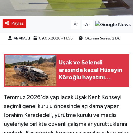
Paylaş
-
+
A
A
Ali ARASLI
09.06.2026 - 11:55
Okunma Süresi: 2 Dk
Uşak ve Selendi
arasında kaza! Hüseyin
Köroğlu hayatını
kaybetti!
Temmuz 2026’da yapılacak Uşak Kent Konseyi
seçimli genel kurulu öncesinde açıklama yapan
İbrahim Karadedeli, yürütme kurulu ve meclis
üyeleriyle birlikte özverili çalışmalar yürüttüklerini
söyledi. Karadedeli, konsey çalışmalarını kurumlar