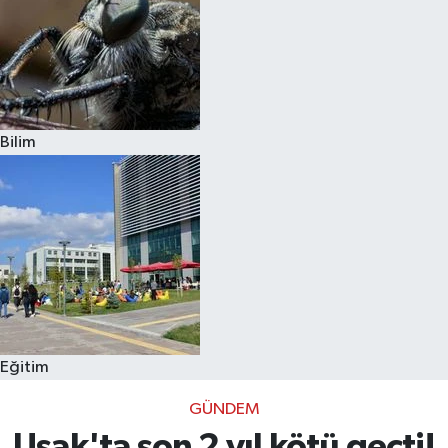
Bilim
Eğitim
GÜNDEM
Uşak'ta son 2 yıl kötü geçti!