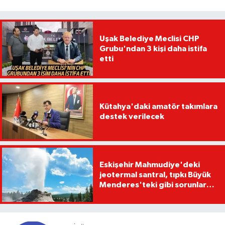
Uşak Belediye Meclisi CHP
Grubu'ndan 3 kişi daha istifa
etti
Kütahya'daki amatör takımlara
destek verilecek
Eskişehir Mahmudiye'deki
jeotermal santral, tıpkı Büyük
Menderes'teki gibi sorunlara
yol açabilir