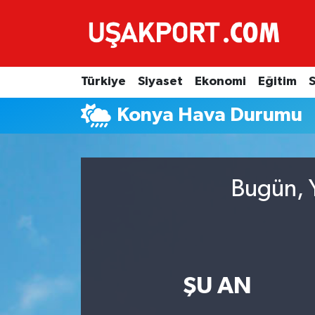
Türkiye
İstanbul Nöbetçi Eczaneler
Türkiye
Siyaset
Ekonomi
Eğitim
S
Siyaset
İstanbul Hava Durumu
Konya Hava Durumu
Ekonomi
İstanbul Trafik Yoğunluk Haritası
Eğitim
Süper Lig Puan Durumu ve Fikstür
Bugün, Y
Sağlık
Tüm Manşetler
Spor
Son Dakika Haberleri
Haber Arşivi
ŞU AN