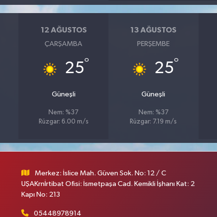
12 AĞUSTOS
13 AĞUSTOS
ÇARŞAMBA
PERŞEMBE
°
°
25
25
Güneşli
Güneşli
Nem: %37
Nem: %37
Rüzgar: 6.00 m/s
Rüzgar: 7.19 m/s
Merkez: İslice Mah. Güven Sok. No: 12 / C
UŞAKrnİrtibat Ofisi: İsmetpaşa Cad. Kemikli İşhanı Kat: 2
Kapı No: 213
05448978914