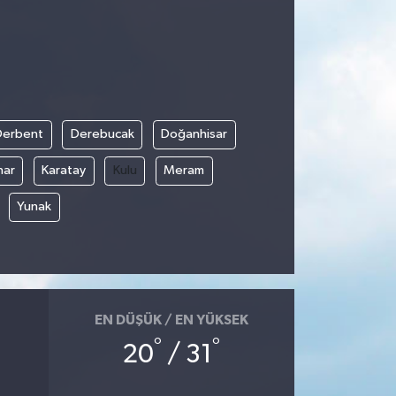
Derbent
Derebucak
Doğanhisar
nar
Karatay
Kulu
Meram
Yunak
EN DÜŞÜK / EN YÜKSEK
°
°
20
/ 31