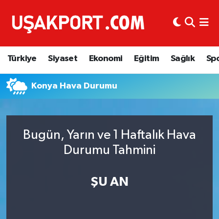
Türkiye
İstanbul Nöbetçi Eczaneler
Türkiye
Siyaset
Ekonomi
Eğitim
Sağlık
Sp
Siyaset
İstanbul Hava Durumu
Konya Hava Durumu
Ekonomi
İstanbul Trafik Yoğunluk Haritası
Eğitim
Süper Lig Puan Durumu ve Fikstür
Bugün, Yarın ve 1 Haftalık Hava
Sağlık
Tüm Manşetler
Durumu Tahmini
Spor
Son Dakika Haberleri
ŞU AN
Haber Arşivi