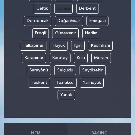
Çeltik
Çumra
Derbent
Derebucak
Doğanhisar
Emirgazi
Ereğli
Güneysınır
Hadim
Halkapınar
Hüyük
Ilgın
Kadınhanı
Karapınar
Karatay
Kulu
Meram
Sarayönü
Selçuklu
Seydişehir
Taşkent
Tuzlukçu
Yalıhüyük
Yunak
NEM
BASINÇ