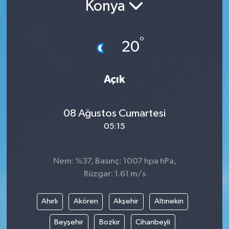
Konya
°
20
Açık
08 Ağustos Cumartesi
05:15
Nem: %37, Basınç: 1007 hpa hPa,
Rüzgar: 1.61 m/s
Ahırlı
Akören
Akşehir
Altınekin
Beyşehir
Bozkır
Cihanbeyli