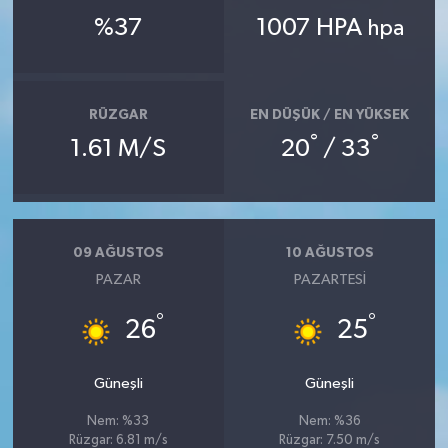
%37
1007 HPA
hpa
RÜZGAR
EN DÜŞÜK / EN YÜKSEK
°
°
1.61 M/S
20
/ 33
09 AĞUSTOS
10 AĞUSTOS
PAZAR
PAZARTESI
°
°
26
25
Güneşli
Güneşli
Nem: %33
Nem: %36
Rüzgar: 6.81 m/s
Rüzgar: 7.50 m/s