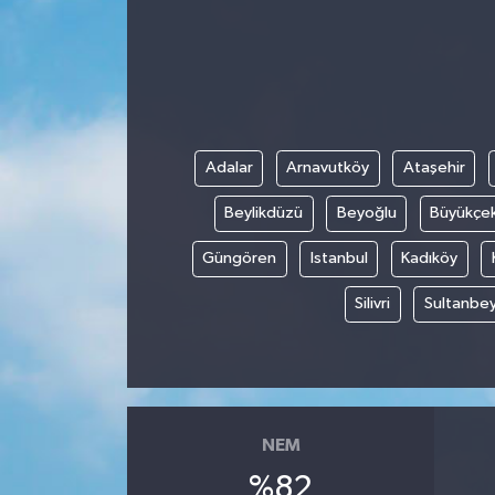
Adalar
Arnavutköy
Ataşehir
Beylikdüzü
Beyoğlu
Büyükçe
Güngören
Istanbul
Kadıköy
Silivri
Sultanbey
NEM
%82