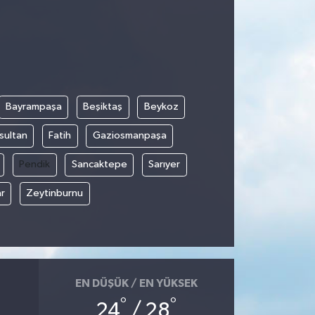
Bayrampaşa
Beşiktaş
Beykoz
sultan
Fatih
Gaziosmanpaşa
Pendik
Sancaktepe
Sarıyer
r
Zeytinburnu
EN DÜŞÜK / EN YÜKSEK
°
°
24
/ 28