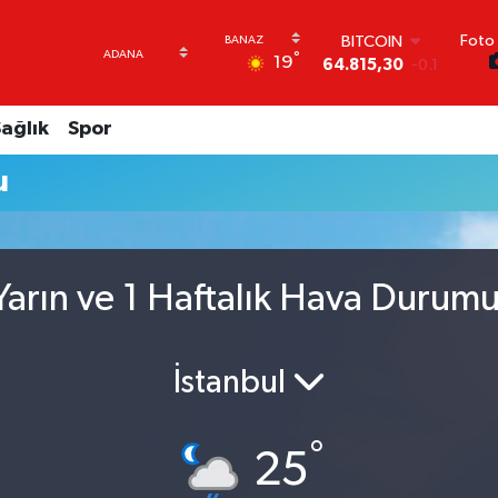
Foto 
BITCOIN
°
19
64.815,30
-0.1
DOLAR
47,7436
0.18
ağlık
Spor
EURO
55,2510
0.32
u
STERLİN
64,4811
0.38
GRAM ALTIN
6660.55
0
BİST100
arın ve 1 Haftalık Hava Durum
13.779
-14
İstanbul
°
25