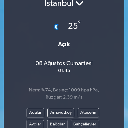
İstanbul
°
25
Açık
08 Ağustos Cumartesi
01:45
Nem: %74, Basınç: 1009 hpa hPa,
Rüzgar: 2.39 m/s
Adalar
Arnavutköy
Ataşehir
Avcılar
Bağcılar
Bahçelievler