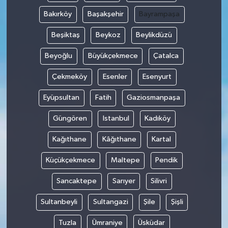
Bakırköy
Başakşehir
Bayrampaşa
Beşiktaş
Beykoz
Beylikdüzü
Beyoğlu
Büyükçekmece
Çatalca
Çekmeköy
Esenler
Esenyurt
Eyüpsultan
Fatih
Gaziosmanpaşa
Güngören
Istanbul
Kadıköy
Kağıthane
Kâğıthane
Kartal
Küçükçekmece
Maltepe
Pendik
Sancaktepe
Sarıyer
Silivri
Sultanbeyli
Sultangazi
Şile
Şişli
Tuzla
Ümraniye
Üsküdar