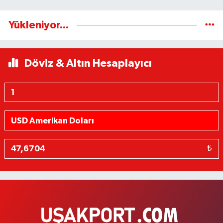
Yükleniyor...
Döviz & Altın Hesaplayıcı
₺