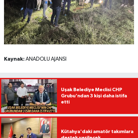
Kaynak:
ANADOLU AJANSI
Uşak Belediye Meclisi CHP
Grubu'ndan 3 kişi daha istifa
etti
Kütahya'daki amatör takımlara
destek verilecek