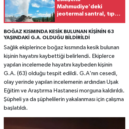
Mahmudiye'deki
jeotermal santral, tıpkı
Büyük Menderes'teki
gibi sorunlara yol
BOĞAZ KISMINDA KESİK BULUNAN KİŞİNİN 63
açabilir
YAŞINDAKİ G.A. OLDUĞU BİLDİRİLDİ
Sağlık ekiplerince boğaz kısmında kesik bulunan
kişinin hayatını kaybettiği belirlendi. Ekiplerce
yapılan incelemede hayatını kaybeden kişinin
G.A. (63) olduğu tespit edildi. G.A'nın cesedi,
olay yerinde yapılan incelemenin ardından Uşak
Eğitim ve Araştırma Hastanesi morguna kaldırıldı.
Şüpheli ya da şüphelilerin yakalanması için çalışma
başlatıldı.