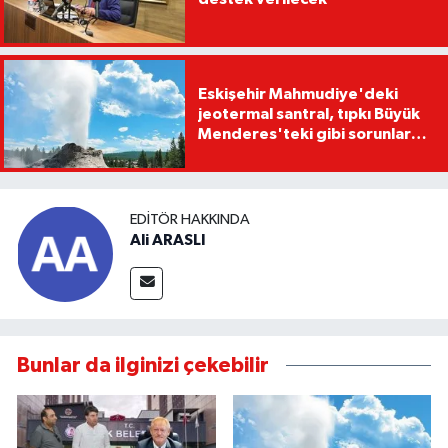
Eskişehir Mahmudiye'deki
jeotermal santral, tıpkı Büyük
Menderes'teki gibi sorunlara
yol açabilir
EDITÖR HAKKINDA
Ali ARASLI
Bunlar da ilginizi çekebilir