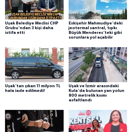
Uşak Belediye Meclisi CHP
Eskişehir Mahmudiye'deki
Grubu'ndan 3 kişi daha
jeotermal santral, tıpkı
istifa etti
Büyük Menderes'teki gibi
sorunlara yol açabilir
Uşak'tan çıkan 11 milyon TL
Uşak ve İzmir arasındaki
hala iade edilmedi!
Kula'da bulunan yan yolun
800 metrelik kısmı
asfaltlandı