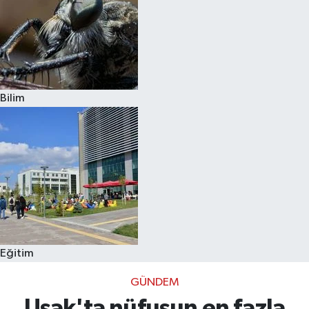
Bilim
Eğitim
GÜNDEM
Uşak'ta nüfusun en fazla