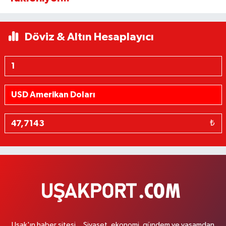
Döviz & Altın Hesaplayıcı
₺
Uşak'ın haber sitesi... Siyaset, ekonomi, gündem ve yaşamdan