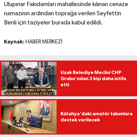
Ulupınar Fakıdamları mahallesinde kılınan cenaze
namazının ardından toprağa verilen Seyfettin
Benli için taziyeler burada kabul edildi.
Kaynak:
HABER MERKEZİ
Uşak Belediye Meclisi CHP
Grubu'ndan 3 kişi daha istifa
etti
Kütahya'daki amatör takımlara
destek verilecek