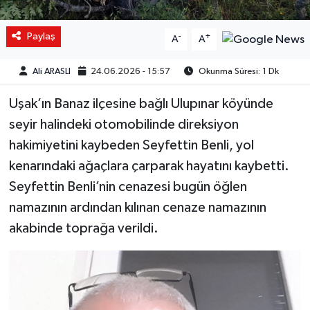
Paylaş
-
+
A
A
Ali ARASLI
24.06.2026 - 15:57
Okunma Süresi: 1 Dk
Uşak’ın Banaz ilçesine bağlı Ulupınar köyünde
seyir halindeki otomobilinde direksiyon
hakimiyetini kaybeden Seyfettin Benli, yol
kenarındaki ağaçlara çarparak hayatını kaybetti.
Seyfettin Benli’nin cenazesi bugün öğlen
namazının ardından kılınan cenaze namazının
akabinde toprağa verildi.