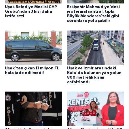
Uşak Belediye Meclisi CHP
Eskişehir Mahmudiye'deki
Grubu'ndan 3 kişi daha
jeotermal santral, tıpkı
istifa etti
Büyük Menderes'teki gibi
sorunlara yol açabilir
Uşak'tan çıkan 11 milyon TL
Uşak ve İzmir arasındaki
hala iade edilmedi!
Kula'da bulunan yan yolun
800 metrelik kısmı
asfaltlandı