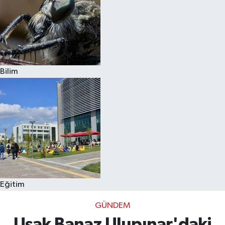
Bilim
Eğitim
GÜNDEM
Uşak Banaz Ulupınar'daki