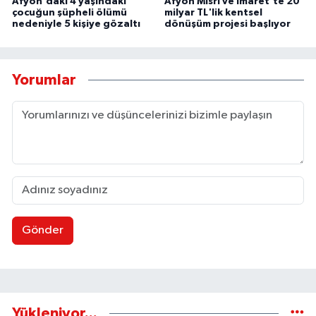
Afyon'daki 4 yaşındaki
Afyon Mısri ve İmaret'te 20
çocuğun şüpheli ölümü
milyar TL'lik kentsel
nedeniyle 5 kişiye gözaltı
dönüşüm projesi başlıyor
Yorumlar
Gönder
Yükleniyor...