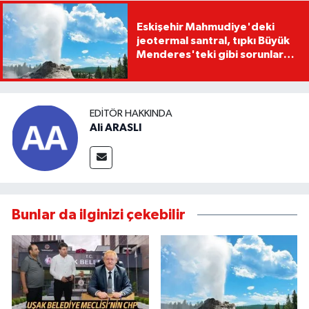
Eskişehir Mahmudiye'deki
jeotermal santral, tıpkı Büyük
Menderes'teki gibi sorunlara
yol açabilir
EDITÖR HAKKINDA
Ali ARASLI
Bunlar da ilginizi çekebilir