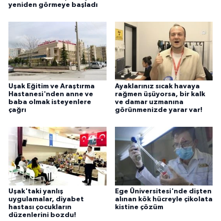
yeniden görmeye başladı
Uşak Eğitim ve Araştırma
Ayaklarınız sıcak havaya
Hastanesi'nden anne ve
rağmen üşüyorsa, bir kalk
baba olmak isteyenlere
ve damar uzmanına
çağrı
görünmenizde yarar var!
Uşak'taki yanlış
Ege Üniversitesi'nde dişten
uygulamalar, diyabet
alınan kök hücreyle çikolata
hastası çocukların
kistine çözüm
düzenlerini bozdu!