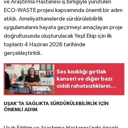
ve Araştırma Hastanesi iş birliğiyle yürütülen
ECO-WASTE projesi kapsamında önemli bir adım
atıldı. Ameliyathanelerde sürdürülebilirlik
uygulamalarını hayata geçirmeyi amaçlayan proje
doğrultusunda oluşturulacak Yeşil Ekip için ilk
toplantı 4 Haziran 2026 tarihinde
gerçekleştirildi.
Ses kısıklığı gırtlak
kanseri ve diğer bazı
ciddi rahatsızlıkların
habercisi olabilir
UŞAK’TA SAĞLIKTA SÜRDÜRÜLEBİLİRLİK İÇİN
ÖNEMLİ ADIM