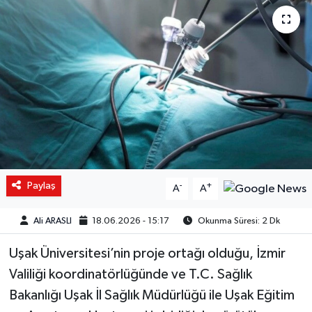
Paylaş
-
+
A
A
Ali ARASLI
18.06.2026 - 15:17
Okunma Süresi: 2 Dk
Uşak Üniversitesi’nin proje ortağı olduğu, İzmir
Valiliği koordinatörlüğünde ve T.C. Sağlık
Bakanlığı Uşak İl Sağlık Müdürlüğü ile Uşak Eğitim