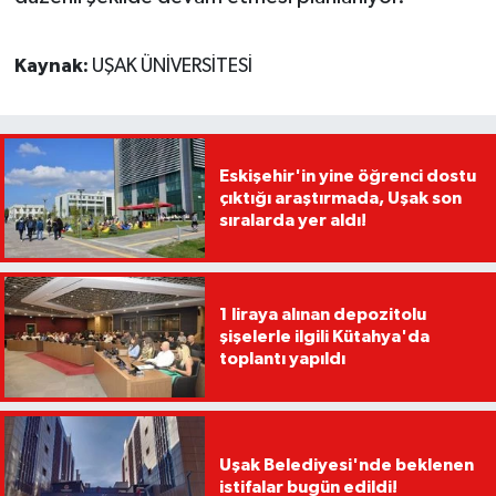
Kaynak:
UŞAK ÜNİVERSİTESİ
Eskişehir'in yine öğrenci dostu
çıktığı araştırmada, Uşak son
sıralarda yer aldı!
1 liraya alınan depozitolu
şişelerle ilgili Kütahya'da
toplantı yapıldı
Uşak Belediyesi'nde beklenen
istifalar bugün edildi!