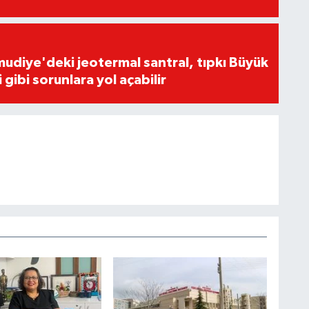
udiye'deki jeotermal santral, tıpkı Büyük
gibi sorunlara yol açabilir