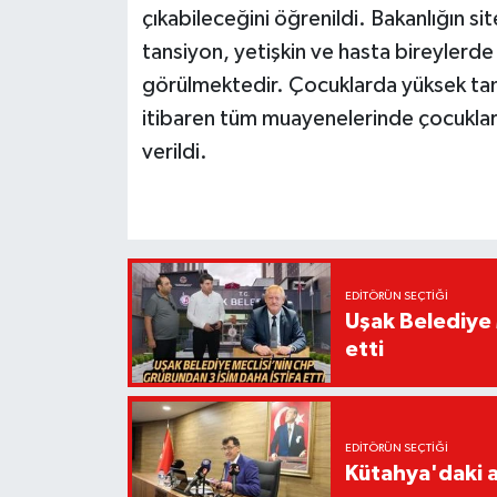
çıkabileceğini öğrenildi. Bakanlığın s
tansiyon, yetişkin ve hasta bireylerd
görülmektedir. Çocuklarda yüksek tans
itibaren tüm muayenelerinde çocukları
verildi.
EDITÖRÜN SEÇTIĞI
Uşak Belediye 
etti
EDITÖRÜN SEÇTIĞI
Kütahya'daki a