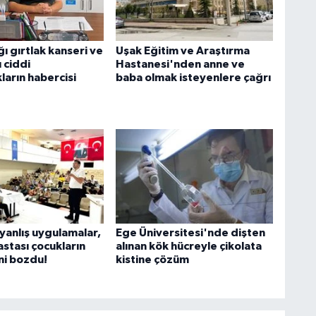
ığı gırtlak kanseri ve
Uşak Eğitim ve Araştırma
 ciddi
Hastanesi'nden anne ve
kların habercisi
baba olmak isteyenlere çağrı
yanlış uygulamalar,
Ege Üniversitesi'nde dişten
stası çocukların
alınan kök hücreyle çikolata
ni bozdu!
kistine çözüm