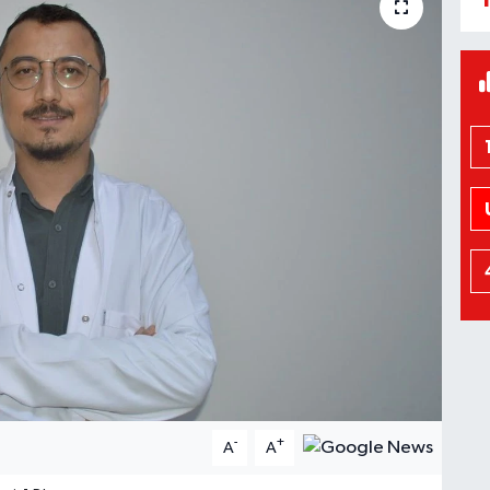
-
+
A
A