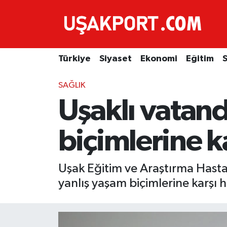
Türkiye
İstanbul Nöbetçi Eczaneler
Türkiye
Siyaset
Ekonomi
Eğitim
S
Siyaset
İstanbul Hava Durumu
SAĞLIK
Ekonomi
İstanbul Trafik Yoğunluk Haritası
Uşaklı vatand
Eğitim
Süper Lig Puan Durumu ve Fikstür
biçimlerine ka
Sağlık
Tüm Manşetler
Uşak Eğitim ve Araştırma Hasta
Spor
Son Dakika Haberleri
yanlış yaşam biçimlerine karşı 
Haber Arşivi