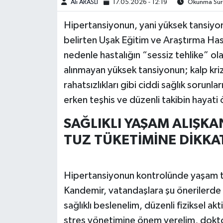
Ali ARASLI
17.05.2026 - 12:19
Okunma Süre
Hipertansiyonun, yani yüksek tansiyon
belirten Uşak Eğitim ve Araştırma H
nedenle hastalığın “sessiz tehlike” olar
alınmayan yüksek tansiyonun; kalp kriz
rahatsızlıkları gibi ciddi sağlık sorun
erken teşhis ve düzenli takibin hayati 
SAĞLIKLI YAŞAM ALIŞKA
TUZ TÜKETİMİNE DİKKA
Hipertansiyonun kontrolünde yaşam tar
Kandemir, vatandaşlara şu önerilerde 
sağlıklı beslenelim, düzenli fiziksel ak
stres yönetimine önem verelim, doktor