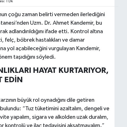
si: 1 Dk
un çoğu zaman belirti vermeden ilerlediğini
astanesi’nden Uzm. Dr. Ahmet Kandemir, bu
ak adlandırıldığını ifade etti. Kontrol altına
i, felç, böbrek hastalıkları ve damar
larına yol açabileceğini vurgulayan Kandemir,
önem taşıdığını söyledi.
NLIKLARI HAYAT KURTARIYOR,
T EDİN
zının büyük rol oynadığını dile getiren
bulundu: “Tuz tüketimini azaltalım, dengeli ve
tivite yapalım, sigara ve alkolden uzak duralım,
 kontrolü ve ilaç tedavisini aksatmayalım.”