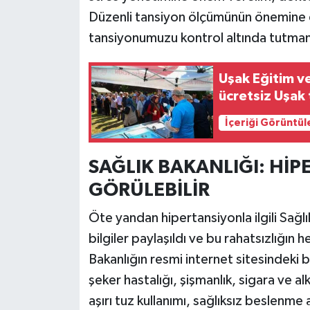
Düzenli tansiyon ölçümünün önemine 
tansiyonumuzu kontrol altında tutmanı
Uşak Eğitim v
ücretsiz Uşak 
İçeriği Görüntül
SAĞLIK BAKANLIĞI: HİP
GÖRÜLEBİLİR
Öte yandan hipertansiyonla ilgili Sağlı
bilgiler paylaşıldı ve bu rahatsızlığın 
Bakanlığın resmi internet sitesindeki b
şeker hastalığı, şişmanlık, sigara ve alk
aşırı tuz kullanımı, sağlıksız beslenme a