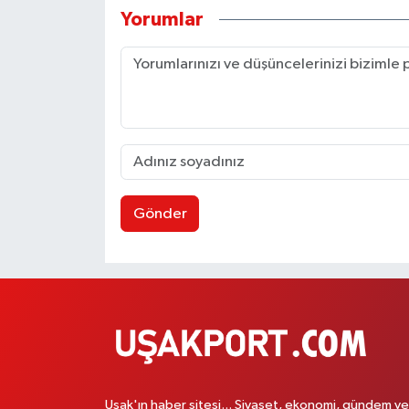
Yorumlar
Gönder
Uşak'ın haber sitesi... Siyaset, ekonomi, gündem ve