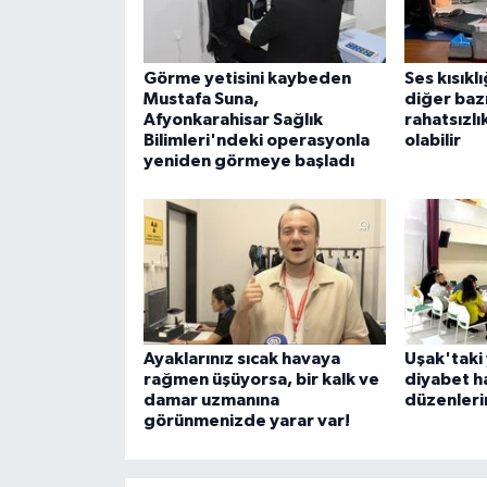
Görme yetisini kaybeden
Ses kısıkl
Mustafa Suna,
diğer bazı
Afyonkarahisar Sağlık
rahatsızlı
Bilimleri'ndeki operasyonla
olabilir
yeniden görmeye başladı
Ayaklarınız sıcak havaya
Uşak'taki 
rağmen üşüyorsa, bir kalk ve
diyabet ha
damar uzmanına
düzenleri
görünmenizde yarar var!