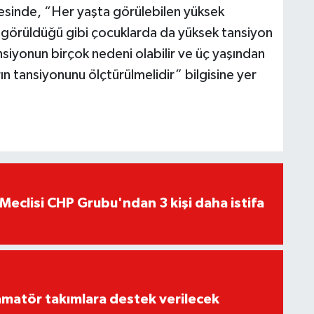
itesinde, “Her yaşta görülebilen yüksek
e görüldüğü gibi çocuklarda da yüksek tansiyon
iyonun birçok nedeni olabilir ve üç yaşından
n tansiyonunu ölçtürülmelidir” bilgisine yer
Meclisi CHP Grubu'ndan 3 kişi daha istifa
matör takımlara destek verilecek