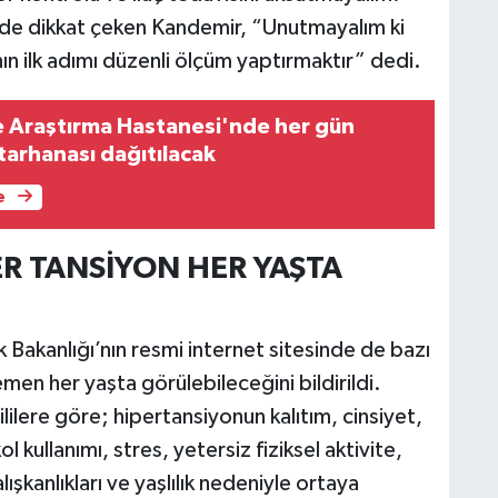
de dikkat çeken Kandemir, “Unutmayalım ki
n ilk adımı düzenli ölçüm yaptırmaktır” dedi.
e Araştırma Hastanesi'nde her gün
tarhanası dağıtılacak
e
ER TANSİYON HER YAŞTA
k Bakanlığı’nın resmi internet sitesinde de bazı
hemen her yaşta görülebileceğini bildirildi.
ililere göre; hipertansiyonun kalıtım, cinsiyet,
ol kullanımı, stres, yetersiz fiziksel aktivite,
lışkanlıkları ve yaşlılık nedeniyle ortaya