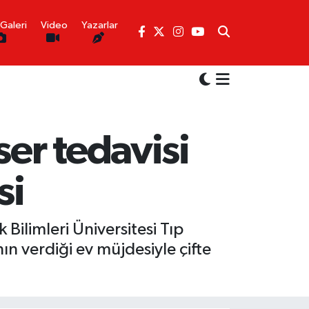
Galeri
Video
Yazarlar
er tedavisi
si
Bilimleri Üniversitesi Tıp
n verdiği ev müjdesiyle çifte