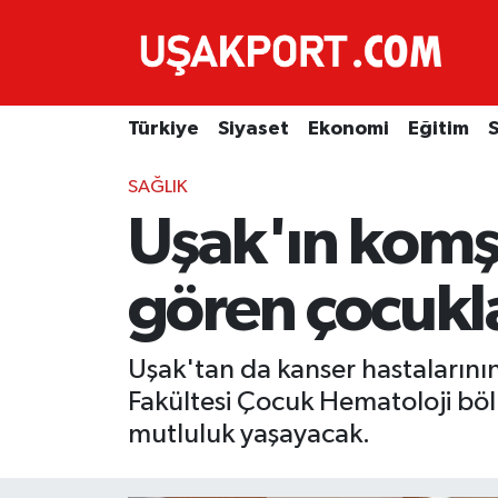
Türkiye
İstanbul Nöbetçi Eczaneler
Türkiye
Siyaset
Ekonomi
Eğitim
S
Siyaset
İstanbul Hava Durumu
SAĞLIK
Ekonomi
İstanbul Trafik Yoğunluk Haritası
Uşak'ın komş
Eğitim
Süper Lig Puan Durumu ve Fikstür
gören çocukl
Sağlık
Tüm Manşetler
Uşak'tan da kanser hastalarının 
Spor
Son Dakika Haberleri
Fakültesi Çocuk Hematoloji böl
Haber Arşivi
mutluluk yaşayacak.