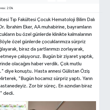
esi: 2 Dk
itesi Tıp Fakültesi Çocuk Hematoloji Bilim Dalı
Dr. İbrahim Eker, AA muhabirine, bayramların
kların bu özel günlerde klinikte kalmalarının
"Böyle özel günlerde çocuklarımıza sürpriz
layarak, biraz da şartlarımızı zorlayarak,
u etmeye çalışıyoruz. Bugün bir ziyaret yaptık,
rinde olacağını haber verdik. Çok mutlu
ruz." diye konuştu. Hasta annesi Gülistan Öziş
elirterek, "Bugün hocamız sürpriz yaptı. Yarın
hastanedeyiz. Zor bir süreç. En azından biraz
" dedi.