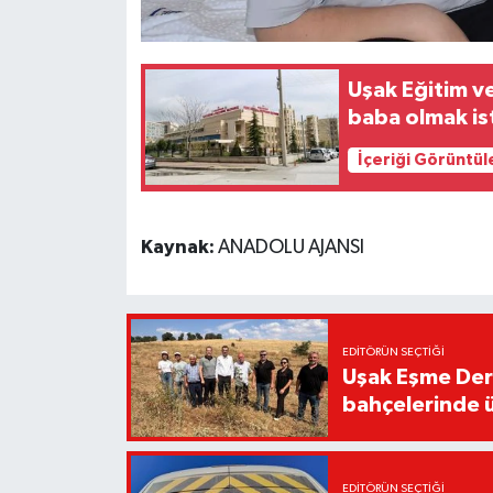
Uşak Eğitim v
baba olmak is
İçeriği Görüntül
Kaynak:
ANADOLU AJANSI
EDITÖRÜN SEÇTIĞI
Uşak Eşme Der
bahçelerinde 
EDITÖRÜN SEÇTIĞI