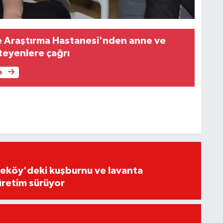
e Araştırma Hastanesi'nden anne ve
teyenlere çağrı
e
eköy'deki kuşburnu ve lavanta
üretim sürüyor