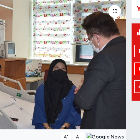
Y
-
+
A
A