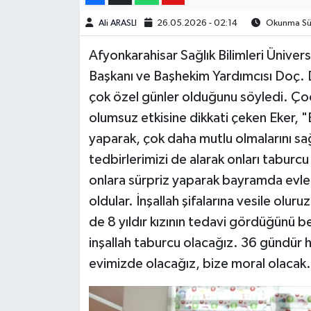
Ali ARASLI
26.05.2026 - 02:14
Okunma Sür
Afyonkarahisar Sağlık Bilimleri Ünivers
Başkanı ve Başhekim Yardımcısı Doç. 
çok özel günler olduğunu söyledi. Çocu
olumsuz etkisine dikkati çeken Eker, 
yaparak, çok daha mutlu olmalarını sağ
tedbirlerimizi de alarak onları taburc
onlara sürpriz yaparak bayramda evle
oldular. İnşallah şifalarına vesile olu
de 8 yıldır kızının tedavi gördüğünü b
inşallah taburcu olacağız. 36 gündür 
evimizde olacağız, bize moral olacak.