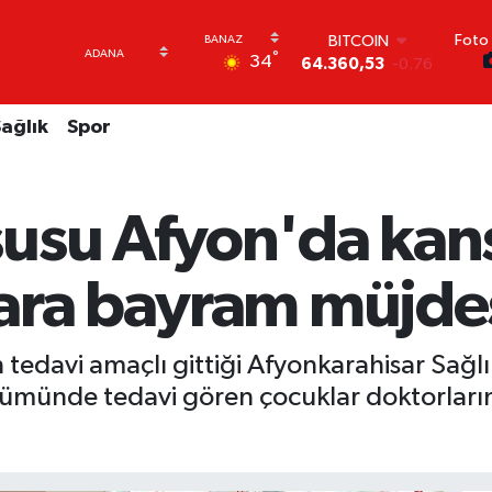
Foto 
DOLAR
°
34
47,7069
0.17
EURO
55,0265
0.01
ağlık
Spor
STERLİN
64,1897
0.02
GRAM ALTIN
6618.49
2.12
usu Afyon'da kans
BİST100
13.887
64
BITCOIN
ara bayram müjde
64.360,53
-0.76
tedavi amaçlı gittiği Afyonkarahisar Sağlık 
ümünde tedavi gören çocuklar doktorlarını