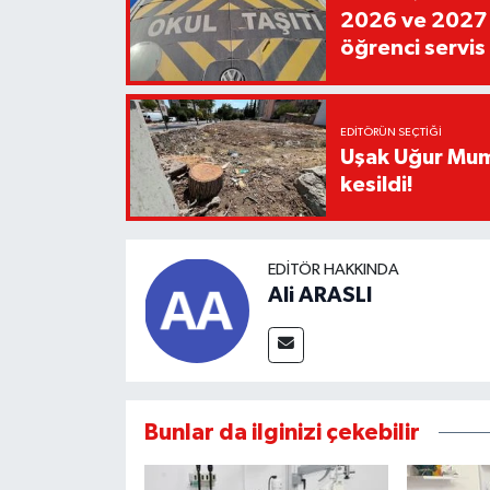
2026 ve 2027 E
öğrenci servis 
EDITÖRÜN SEÇTIĞI
Uşak Uğur Mum
kesildi!
EDITÖR HAKKINDA
Ali ARASLI
Bunlar da ilginizi çekebilir