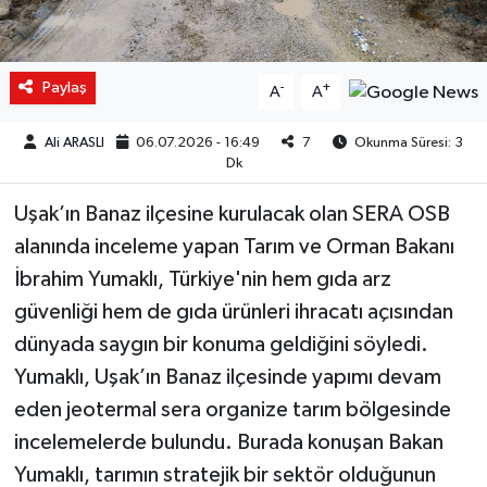
Paylaş
-
+
A
A
Ali ARASLI
06.07.2026 - 16:49
7
Okunma Süresi: 3
Dk
Uşak’ın Banaz ilçesine kurulacak olan SERA OSB
alanında inceleme yapan Tarım ve Orman Bakanı
İbrahim Yumaklı, Türkiye'nin hem gıda arz
güvenliği hem de gıda ürünleri ihracatı açısından
dünyada saygın bir konuma geldiğini söyledi.
Yumaklı, Uşak’ın Banaz ilçesinde yapımı devam
eden jeotermal sera organize tarım bölgesinde
incelemelerde bulundu. Burada konuşan Bakan
Yumaklı, tarımın stratejik bir sektör olduğunun