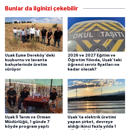
Bunlar da ilginizi çekebilir
Uşak Eşme Dereköy'deki
2026 ve 2027 Eğitim ve
kuşburnu ve lavanta
Öğretim Yılında, Uşak'taki
bahçelerinde üretim
öğrenci servis fiyatları ne
sürüyor
kadar olacak?
Uşak İl Tarım ve Orman
Uşak'ta elektrik üretimi
Müdürlüğü, 1 günde 7
yapan şirket, devreye
köyde program yaptı
aldığı ikinci fazla yılda 1