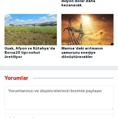
milyon dolar daha
kazanacak
Uşak, Afyon ve Kütahya'da
Manisa'daki arıtmanın
Borsa20 tipi nohut
çamurunu enerjiye
üretiliyor
dönüştürecekler
Yorumlar