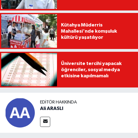
Kütahya Müderris
Mahallesi'nde komşuluk
kültürü yaşatılıyor
Üniversite tercihi yapacak
öğrenciler, sosyal medya
etkisine kapılmamalı
EDITÖR HAKKINDA
Ali ARASLI