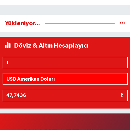
Yükleniyor...
Döviz & Altın Hesaplayıcı
₺