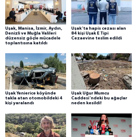
Uşak, Manisa, İzmir, Aydın,
Uşak'ta hapis cezası alan
Denizli ve Muğla Valileri
84 kişi Uşak E Tipi
düzensiz göçle mücadele
Cezaevine teslim edildi
toplantısına katıldı
Uşak Yenierice köyünde
Uşak Uğur Mumcu
takla atan otomobildeki 4
Caddesi'ndeki bu ağaçlar
kişi yaralandı
neden kesildi!