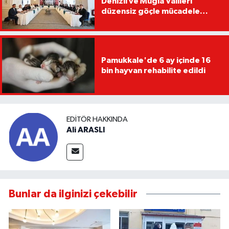
Denizli ve Muğla Valileri
düzensiz göçle mücadele
toplantısına katıldı
Pamukkale'de 6 ay içinde 16
bin hayvan rehabilite edildi
EDITÖR HAKKINDA
Ali ARASLI
Bunlar da ilginizi çekebilir