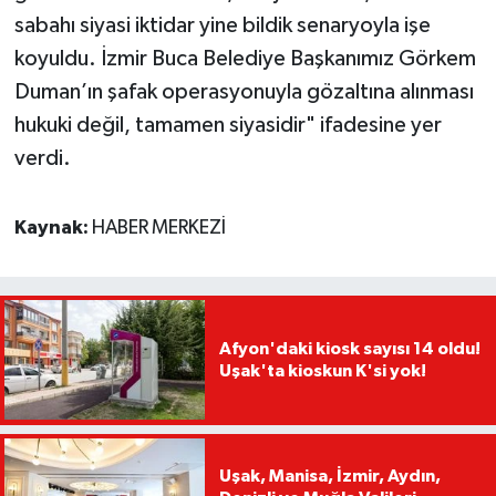
sabahı siyasi iktidar yine bildik senaryoyla işe
koyuldu. İzmir Buca Belediye Başkanımız Görkem
Duman’ın şafak operasyonuyla gözaltına alınması
hukuki değil, tamamen siyasidir" ifadesine yer
verdi.
Kaynak:
HABER MERKEZİ
Afyon'daki kiosk sayısı 14 oldu!
Uşak'ta kioskun K'si yok!
Uşak, Manisa, İzmir, Aydın,