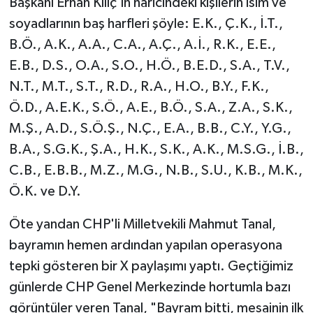
Başkanı Erhan Kılıç'ın haricindeki kişilerin isim ve
soyadlarının baş harfleri şöyle: E.K., Ç.K., İ.T.,
B.Ö., A.K., A.A., C.A., A.Ç., A.İ., R.K., E.E.,
E.B., D.S., O.A., S.O., H.Ö., B.E.D., S.A., T.V.,
N.T., M.T., S.T., R.D., R.A., H.O., B.Y., F.K.,
Ö.D., A.E.K., S.Ö., A.E., B.Ö., S.A., Z.A., S.K.,
M.Ş., A.D., S.Ö.Ş., N.Ç., E.A., B.B., C.Y., Y.G.,
B.A., S.G.K., Ş.A., H.K., S.K., A.K., M.S.G., İ.B.,
C.B., E.B.B., M.Z., M.G., N.B., S.U., K.B., M.K.,
Ö.K. ve D.Y.
Öte yandan CHP'li Milletvekili Mahmut Tanal,
bayramın hemen ardından yapılan operasyona
tepki gösteren bir X paylaşımı yaptı. Geçtiğimiz
günlerde CHP Genel Merkezinde hortumla bazı
görüntüler veren Tanal, "Bayram bitti, mesainin ilk