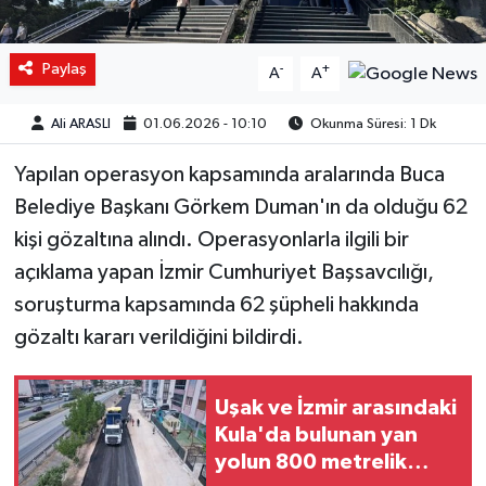
Paylaş
-
+
A
A
Ali ARASLI
01.06.2026 - 10:10
Okunma Süresi: 1 Dk
Yapılan operasyon kapsamında aralarında Buca
Belediye Başkanı Görkem Duman'ın da olduğu 62
kişi gözaltına alındı. Operasyonlarla ilgili bir
açıklama yapan İzmir Cumhuriyet Başsavcılığı,
soruşturma kapsamında 62 şüpheli hakkında
gözaltı kararı verildiğini bildirdi.
Uşak ve İzmir arasındaki
Kula'da bulunan yan
yolun 800 metrelik