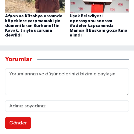
Afyon ve Kütahya arasında
Uşak Belediyesi
köpeklere çarpmamak için
operasyonu sonrası
dümeni kıran Burhanettin
ifadeler kapsamında
Kavak, tırıyla uçuruma
Manisa İl Başkanı gözaltına
devrildi
alındı
Yorumlar
Gönder