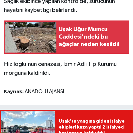
Sağlık ekibince yapılan kontrolde, sürücünün
hayatını kaybettiği belirlendi.
Uşak Uğur Mumcu
Caddesi'ndeki bu
ağaçlar neden kesildi!
Hızıloğlu'nun cenazesi, İzmir Adli Tıp Kurumu
morguna kaldırıldı.
Kaynak:
ANADOLU AJANSI
Uşak'ta yangına giden itfaiye
ekipleri kaza yaptı! 2 itfaiyeci