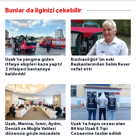
Bunlar da ilginizi çekebilir
Uşak'ta yangına giden
Kızılcasöğüt'ün eski
itfaiye ekipleri kaza yaptı!
Başkanlarından Selim Keser
2 itfaiyeci hastaneye
vefat etti
kaldırıldı!
Uşak, Manisa, İzmir, Aydın,
Uşak'ta hapis cezası alan
Denizli ve Muğla Valileri
84 kişi Uşak E Tipi
düzensiz göçle mücadele
Cezaevine teslim edildi