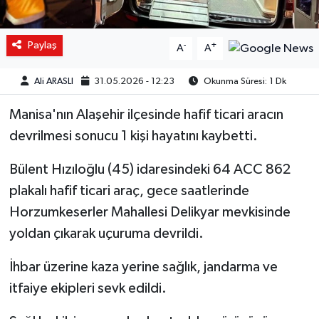
Paylaş
-
+
A
A
Ali ARASLI
31.05.2026 - 12:23
Okunma Süresi: 1 Dk
Manisa'nın Alaşehir ilçesinde hafif ticari aracın
devrilmesi sonucu 1 kişi hayatını kaybetti.
Bülent Hızıloğlu (45) idaresindeki 64 ACC 862
plakalı hafif ticari araç, gece saatlerinde
Horzumkeserler Mahallesi Delikyar mevkisinde
yoldan çıkarak uçuruma devrildi.
İhbar üzerine kaza yerine sağlık, jandarma ve
itfaiye ekipleri sevk edildi.