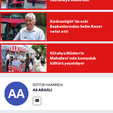
hastaneye kaldırıldı!
Kızılcasöğüt'ün eski
Başkanlarından Selim Keser
vefat etti
Kütahya Müderris
Mahallesi'nde komşuluk
kültürü yaşatılıyor
EDITÖR HAKKINDA
Ali ARASLI