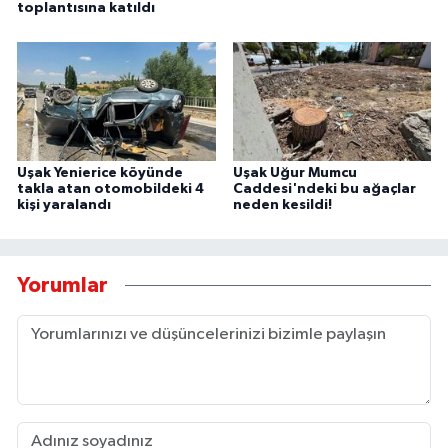
toplantısına katıldı
Uşak Yenierice köyünde
Uşak Uğur Mumcu
takla atan otomobildeki 4
Caddesi'ndeki bu ağaçlar
kişi yaralandı
neden kesildi!
Yorumlar