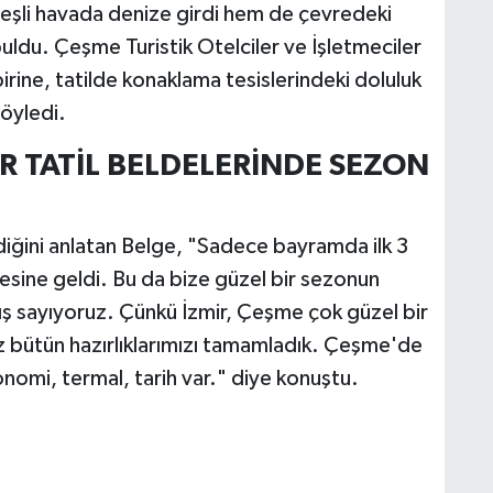
güneşli havada denize girdi hem de çevredeki
 buldu. Çeşme Turistik Otelciler ve İşletmeciler
rine, tatilde konaklama tesislerindeki doluluk
söyledi.
R TATİL BELDELERİNDE SEZON
ğini anlatan Belge, "Sadece bayramda ilk 3
sine geldi. Bu da bize güzel bir sezonun
ış sayıyoruz. Çünkü İzmir, Çeşme çok güzel bir
Biz bütün hazırlıklarımızı tamamladık. Çeşme'de
omi, termal, tarih var." diye konuştu.