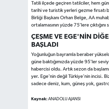
Tatili ilçede geçiren tatilciler, hem 
tarihi ve turistik yerleri gezme fırsatı
Birliği Başkanı Orhan Belge, AA muhabi
ortalamasının yüzde 75'lere çıktığını 
ÇEŞME VE EGE'NİN DİĞE
BAŞLADI
Yoğunluğun bayramla beraber yükseldi
güne baktığımızda yüzde 95'ler seviye
habercisi oldu. Artık sezon da başlam
yer. Ege'nin değil Türkiye'nin incisi. 
sadece deniz, kum, güneş yok, gastron
Kaynak:
ANADOLU AJANSI