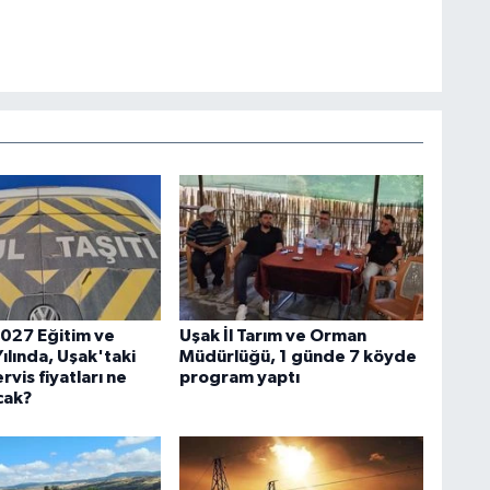
027 Eğitim ve
Uşak İl Tarım ve Orman
ılında, Uşak'taki
Müdürlüğü, 1 günde 7 köyde
rvis fiyatları ne
program yaptı
cak?