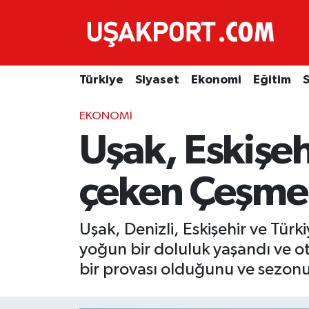
Türkiye
İstanbul Nöbetçi Eczaneler
Türkiye
Siyaset
Ekonomi
Eğitim
S
Siyaset
İstanbul Hava Durumu
EKONOMI
Ekonomi
İstanbul Trafik Yoğunluk Haritası
Uşak, Eskişehi
Eğitim
Süper Lig Puan Durumu ve Fikstür
çeken Çeşme'
Sağlık
Tüm Manşetler
Uşak, Denizli, Eskişehir ve Tür
Spor
Son Dakika Haberleri
yoğun bir doluluk yaşandı ve ote
Haber Arşivi
bir provası olduğunu ve sezonun