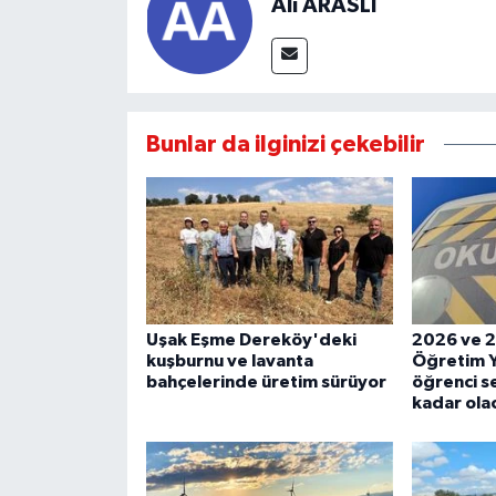
Ali ARASLI
Bunlar da ilginizi çekebilir
Uşak Eşme Dereköy'deki
2026 ve 2
kuşburnu ve lavanta
Öğretim Y
bahçelerinde üretim sürüyor
öğrenci se
kadar ola