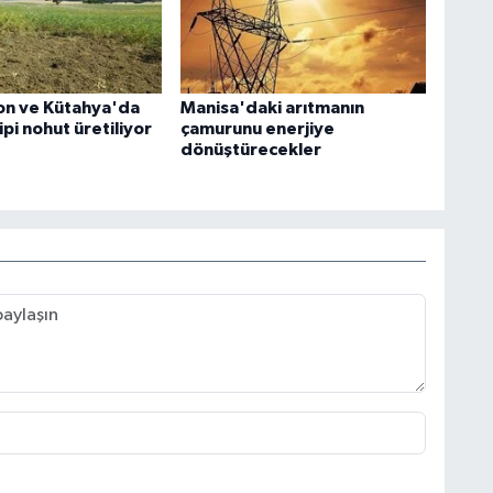
on ve Kütahya'da
Manisa'daki arıtmanın
pi nohut üretiliyor
çamurunu enerjiye
dönüştürecekler