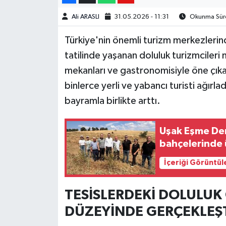
Ali ARASLI
31.05.2026 - 11:31
Okunma Süres
Türkiye'nin önemli turizm merkezleri
tatilinde yaşanan doluluk turizmcileri 
mekanları ve gastronomisiyle öne çık
binlerce yerli ve yabancı turisti ağır
bayramla birlikte arttı.
Uşak Eşme Der
bahçelerinde 
İçeriği Görüntül
TESİSLERDEKİ DOLULUK
DÜZEYİNDE GERÇEKLEŞ