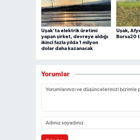
Uşak'ta elektrik üretimi
Uşak, Afy
yapan şirket, devreye aldığı
Borsa20 ti
ikinci fazla yılda 1 milyon
dolar daha kazanacak
Yorumlar