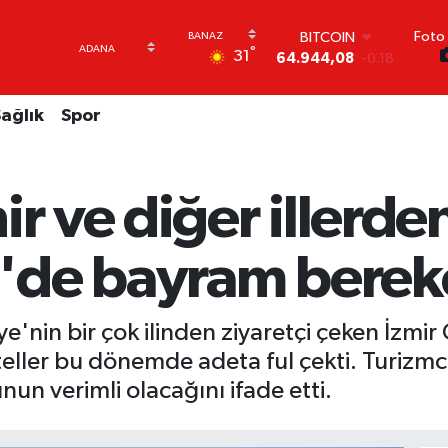
64.944,08
-0.18
Foto 
DOLAR
°
31
47,7436
0.18
EURO
55,2510
0.32
ağlık
Spor
STERLİN
64,4811
0.38
GRAM ALTIN
6660.55
0.03
r ve diğer illerden
BİST100
13.779
-14
de bayram bereke
kiye'nin bir çok ilinden ziyaretçi çeken İ
ller bu dönemde adeta ful çekti. Turizmcile
un verimli olacağını ifade etti.