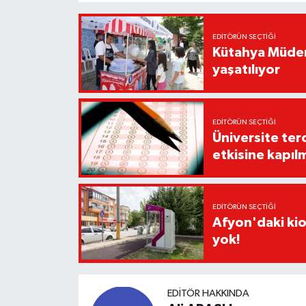
EDITÖRÜN SEÇTIĞI
Kütahya Müder
yaşatılıyor
EDITÖRÜN SEÇTIĞI
Üniversite ter
etkisine kapıl
EDITÖRÜN SEÇTIĞI
Afyon'daki kio
yok!
EDITÖR HAKKINDA