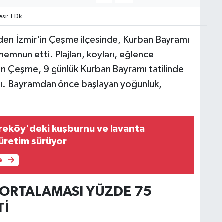
i: 1 Dk
nden İzmir'in Çeşme ilçesinde, Kurban Bayramı
memnun etti. Plajları, koyları, eğlence
an Çeşme, 9 günlük Kurban Bayramı tatilinde
ladı. Bayramdan önce başlayan yoğunluk,
eköy'deki kuşburnu ve lavanta
üretim sürüyor
e
 ORTALAMASI YÜZDE 75
Tİ