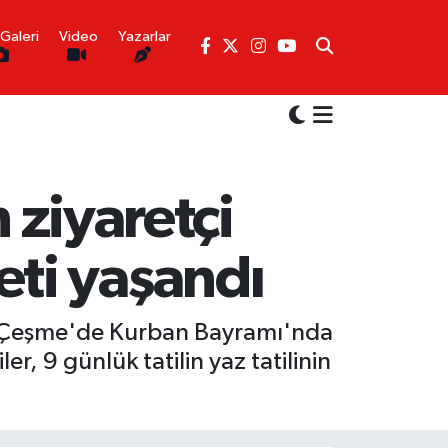
Galeri
Video
Yazarlar
 ziyaretçi
ti yaşandı
zmir Çeşme'de Kurban Bayramı'nda
r, 9 günlük tatilin yaz tatilinin