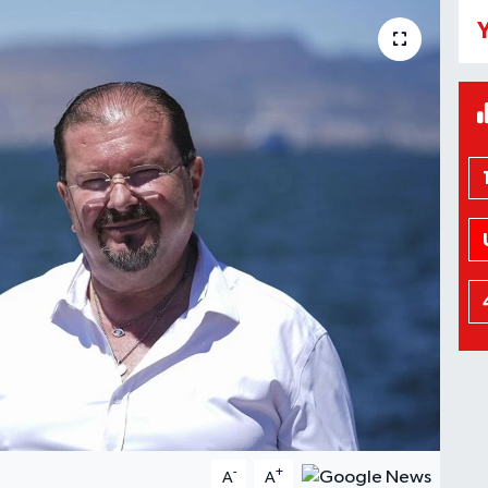
Y
-
+
A
A