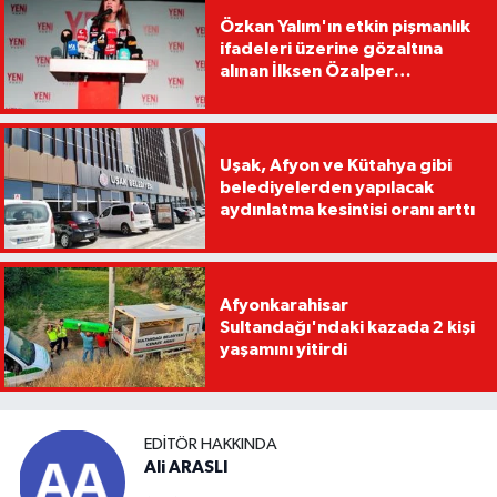
Özkan Yalım'ın etkin pişmanlık
ifadeleri üzerine gözaltına
alınan İlksen Özalper
tutuklandı
Uşak, Afyon ve Kütahya gibi
belediyelerden yapılacak
aydınlatma kesintisi oranı arttı
Afyonkarahisar
Sultandağı'ndaki kazada 2 kişi
yaşamını yitirdi
EDITÖR HAKKINDA
Ali ARASLI