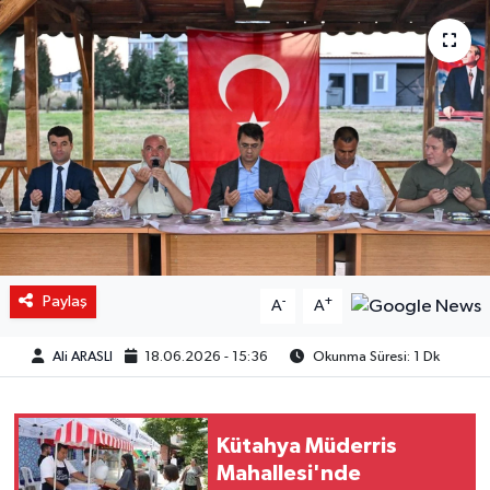
Paylaş
-
+
A
A
Ali ARASLI
18.06.2026 - 15:36
Okunma Süresi: 1 Dk
Kütahya Müderris
Mahallesi'nde