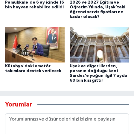
Pamukkale'de 6 ay içinde 16
2026 ve 2027 Eğitim ve
bin hayvan rehabilite edildi
Öğretim Yılında, Uşak'taki
öğrenci servis fiyatları ne
kadar olacak?
Kütahya'daki amatör
Uşak ve diğer illerden,
takımlara destek verilecek
paranın doğduğu kent
Sardes'e yoğun ilgi! 7 ayda
60 bin kişi gitti!
Yorumlar