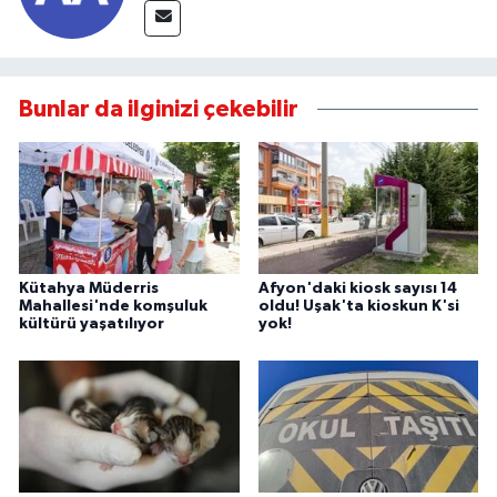
Bunlar da ilginizi çekebilir
Kütahya Müderris
Afyon'daki kiosk sayısı 14
Mahallesi'nde komşuluk
oldu! Uşak'ta kioskun K'si
kültürü yaşatılıyor
yok!