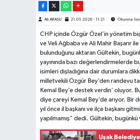
Ali ARASLI
21.05.2026 - 11:21
Okunma Süre
CHP içinde Özgür Özel’in yönetim biç
ve Veli Ağbaba ve Ali Mahir Başarır ile
bulunduğunu aktaran Gültekin, bugünkü
yayınında bazı değerlendirmelerde bu
isimleri dışladığına dair durumlara di
milletvekili Özgür Bey’den randevu t
Kemal Bey’e destek verdin’ oluyor. Bu
diye çareyi Kemal Bey’de arıyor. Bir de
yıl önce il başkanı ve ilçe başkanı git
yapılmamış” dedi. Gültekin, bugünkü v
Uşak Belediye