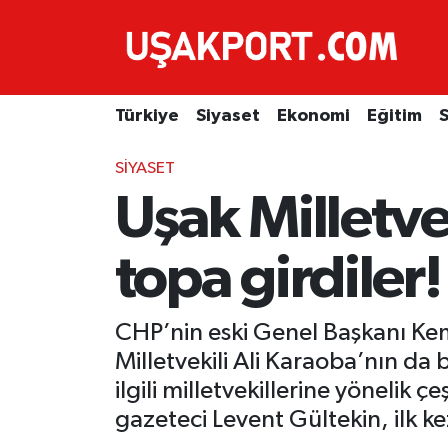
Türkiye
İstanbul Nöbetçi Eczaneler
Türkiye
Siyaset
Ekonomi
Eğitim
S
Siyaset
İstanbul Hava Durumu
SIYASET
Ekonomi
İstanbul Trafik Yoğunluk Haritası
Uşak Milletve
Eğitim
Süper Lig Puan Durumu ve Fikstür
topa girdiler!
Sağlık
Tüm Manşetler
CHP’nin eski Genel Başkanı Kem
Spor
Son Dakika Haberleri
Milletvekili Ali Karaoba’nın da
Haber Arşivi
ilgili milletvekillerine yönelik 
gazeteci Levent Gültekin, ilk kez