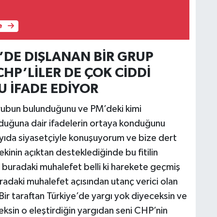
e
’DE DIŞLANAN BİR GRUP
CHP’LİLER DE ÇOK CİDDİ
 İFADE EDİYOR
rubun bulunduğunu ve PM’deki kimi
olduğuna dair ifadelerin ortaya konduğunu
ayıda siyasetçiyle konuşuyorum ve bize dert
ekinin açıktan desteklediğinde bu fitilin
 buradaki muhalefet belli ki harekete geçmiş
uradaki muhalefet açısından utanç verici olan
ir taraftan Türkiye’de yargı yok diyeceksin ve
sin o eleştirdiğin yargıdan seni CHP’nin