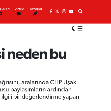
Galeri
Video
Yazarlar
şi neden bu
ğrısını, aralarında CHP Uşak
onusu paylaşımların ardından
a ilgili bir değerlendirme yapan