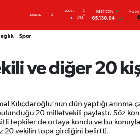
Foto 
DOLAR
°
28
47,7106
0.17
EURO
55,1652
0.27
ağlık
Spor
STERLİN
64,4046
0.35
GRAM ALTIN
6648.99
2.59
kili ve diğer 20 ki
BİST100
13.773
-19
BITCOIN
65.130,04
1.2
al Kılıçdaroğlu’nun dün yaptığı arınma ça
 bulunduğu 20 milletvekili paylaştı. Söz k
çeşitli tepkiler de ortaya kondu ve bu konuyl
 20 vekilin topa girdiğini belirtti.