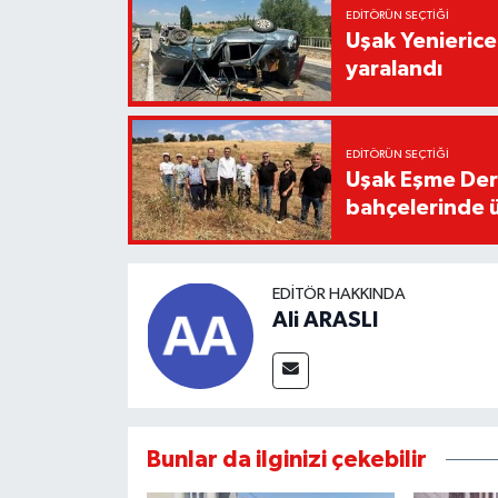
EDITÖRÜN SEÇTIĞI
Uşak Yenierice
yaralandı
EDITÖRÜN SEÇTIĞI
Uşak Eşme Der
bahçelerinde 
EDITÖR HAKKINDA
Ali ARASLI
Bunlar da ilginizi çekebilir