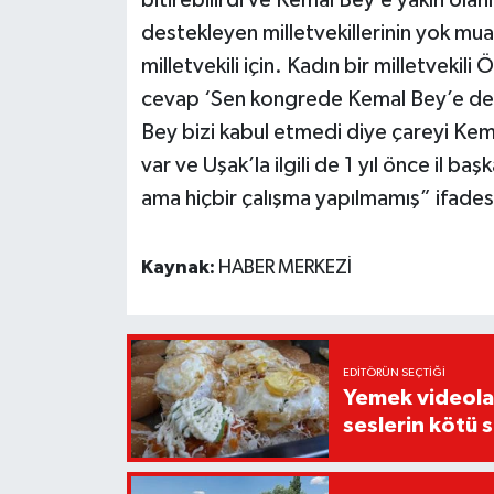
destekleyen milletvekillerinin yok mua
milletvekili için. Kadın bir milletveki
cevap ‘Sen kongrede Kemal Bey’e dest
Bey bizi kabul etmedi diye çareyi Kema
var ve Uşak’la ilgili de 1 yıl önce il ba
ama hiçbir çalışma yapılmamış” ifadesi
Kaynak:
HABER MERKEZİ
EDITÖRÜN SEÇTIĞI
Yemek videoların
seslerin kötü 