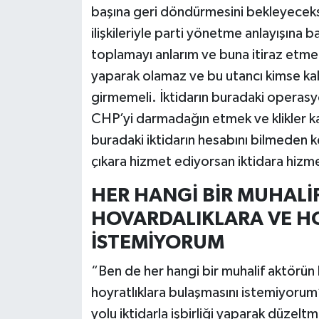
başına geri döndürmesini bekleyeceks
ilişkileriyle parti yönetme anlayışına 
toplamayı anlarım ve buna itiraz etmem.
yaparak olamaz ve bu utancı kimse kal
girmemeli. İktidarın buradaki operasy
CHP’yi darmadağın etmek ve klikler k
buradaki iktidarın hesabını bilmeden ke
çıkara hizmet ediyorsan iktidara hizme
HER HANGİ BİR MUHAL
HOVARDALIKLARA VE H
İSTEMİYORUM
“Ben de her hangi bir muhalif aktörün 
hoyratlıklara bulaşmasını istemiyorum
yolu iktidarla işbirliği yaparak düzel