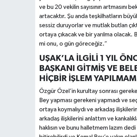
ve bu 20 vekilin sayısının artmasını be
artacaktır. Şu anda teşkilhatların büyü
sessiz duruyorlar ve mutlak butlan çık
ortaya çıkacak ve bir yarılma olacak. 
mi onu, o gün göreceğiz.”
UŞAK’LA İLGİLİ 1 YIL ÖN
BAŞKANI GİTMİŞ VE BELE
HİÇBİR İŞLEM YAPILMAM
Özgür Özel’in kurultay sonrası gereke
Bey yapması gerekeni yapmadı ve seçi
ortaya koymalıydı ve arkadaş ilişkiler
arkadaş ilişkilerini anlattım ve kankal
haklısın ve bunu halletmem lazım dedi 
bitirebilirdi ve Kemal Bey’e yakın olan