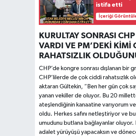
istifa etti
İçeriği Görüntül
KURULTAY SONRASI CHP
VARDI VE PM’DEKİ KİMİ 
RAHATSIZLIK OLDUĞUNU
CHP’de kongre sonrası dışlanan bir g
CHP’lilerde de çok ciddi rahatsızlık 
aktaran Gültekin, “Ben her gün çok s
yanan vekiller de oluyor. Bu 20 millett
ateşlendiğinin kanaatine varıyorum ve
oldu. Herkes safını netleştiriyor ve b
umudunu butlana bağlayanlar oluyor. B
adalet yürüyüşü yapacaksın ve dönecek