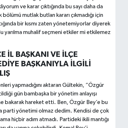
kliyorum ve karar çıktığında bu sayı daha da
k bölümü mutlak butlan kararı çıkmadığı için
tığında bir kısmı zaten yönetemiyorlar diyerek
Bu yarılma muhalif seçmeni etkiler mi etkilemez
CE İL BAŞKANI VE İLÇE
DİYE BAŞKANIYLA İLGİLİ
LIŞ
nleri yapmadığını aktaran Gültekin, “Özgür
ldiği gün bambaşka bir yönetim anlayışı
ine bakarak hareket etti. Ben, Özgür Bey’e bu
ıkla parti yönetimi olmaz dedim. Kendisi de çok
ama hiçbir adım atmadı. Partideki ikili mantığı
ları da yanına çekebilirdi. Kemal Bey’i