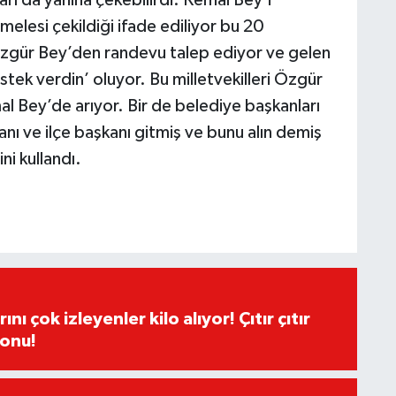
melesi çekildiği ifade ediliyor bu 20
li Özgür Bey’den randevu talep ediyor ve gelen
ek verdin’ oluyor. Bu milletvekilleri Özgür
l Bey’de arıyor. Bir de belediye başkanları
şkanı ve ilçe başkanı gitmiş ve bunu alın demiş
ni kullandı.
ı çok izleyenler kilo alıyor! Çıtır çıtır
sonu!