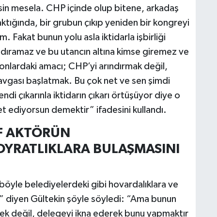
in mesela. CHP içinde olup bitene, arkadaş
baktığında, bir grubun çıkıp yeniden bir kongreyi
 Fakat bunun yolu asla iktidarla işbirliği
dıramaz ve bu utancın altına kimse giremez ve
onlardaki amacı; CHP’yi arındırmak değil,
avgası başlatmak. Bu çok net ve sen şimdi
ndi çıkarınla iktidarın çıkarı örtüşüyor diye o
t ediyorsun demektir” ifadesini kullandı.
İF AKTÖRÜN
OYRATLIKLARA BULAŞMASINI
böyle belediyelerdeki gibi hovardalıklara ve
” diyen Gültekin şöyle söyledi: “Ama bunun
tmek değil, delegeyi ikna ederek bunu yapmaktır