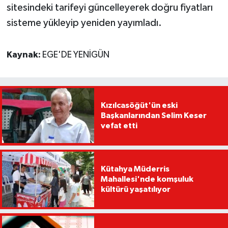
sitesindeki tarifeyi güncelleyerek doğru fiyatları
sisteme yükleyip yeniden yayımladı.
Kaynak:
EGE'DE YENİGÜN
Kızılcasöğüt'ün eski
Başkanlarından Selim Keser
vefat etti
Kütahya Müderris
Mahallesi'nde komşuluk
kültürü yaşatılıyor