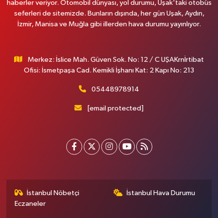
haberler veriyor. Otomobil dünyası, yol durumu, Uşak'taki otobüs
seferleri de sitemizde. Bunların dışında, her gün Uşak, Aydın,
İzmir, Manisa ve Muğla gibi illerden hava durumu yayınlıyor.
Merkez: İslice Mah. Güven Sok. No: 12 / C UŞAKrnİrtibat
Ofisi: İsmetpaşa Cad. Kemikli İşhanı Kat: 2 Kapı No: 213
05448978914
[email protected]
İstanbul Nöbetçi
İstanbul Hava Durumu
Eczaneler