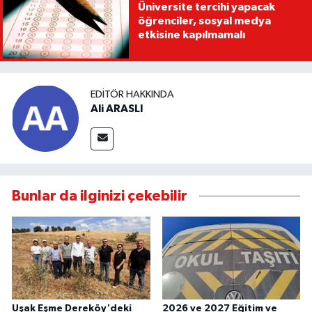
Üniversite tercihi yapacak
öğrenciler, sosyal medya
etkisine kapılmamalı
EDITÖR HAKKINDA
Ali ARASLI
Bunlar da ilginizi çekebilir
Uşak Eşme Dereköy'deki
2026 ve 2027 Eğitim ve