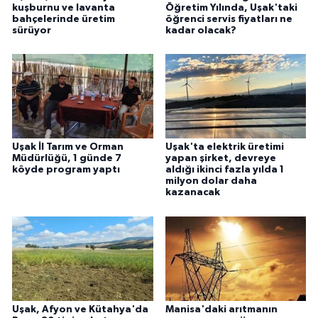
kuşburnu ve lavanta
Öğretim Yılında, Uşak'taki
bahçelerinde üretim
öğrenci servis fiyatları ne
sürüyor
kadar olacak?
Uşak İl Tarım ve Orman
Uşak'ta elektrik üretimi
Müdürlüğü, 1 günde 7
yapan şirket, devreye
köyde program yaptı
aldığı ikinci fazla yılda 1
milyon dolar daha
kazanacak
Uşak, Afyon ve Kütahya'da
Manisa'daki arıtmanın