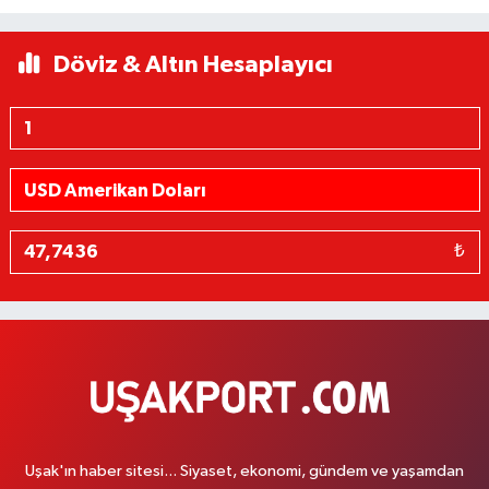
Döviz & Altın Hesaplayıcı
₺
Uşak'ın haber sitesi... Siyaset, ekonomi, gündem ve yaşamdan