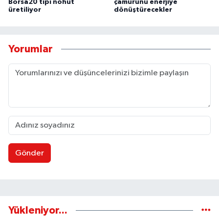
Borsa20 tipi nohut
çamurunu enerjiye
üretiliyor
dönüştürecekler
Yorumlar
Gönder
Yükleniyor...