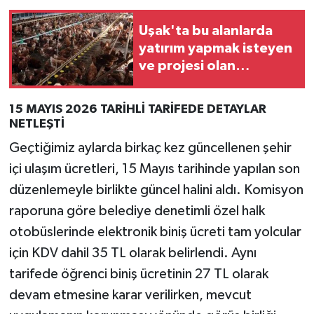
Uşak'ta bu alanlarda
yatırım yapmak isteyen
ve projesi olan
işletmelere yüzde 70'e
kadar destek
15 MAYIS 2026 TARİHLİ TARİFEDE DETAYLAR
NETLEŞTİ
Geçtiğimiz aylarda birkaç kez güncellenen şehir
içi ulaşım ücretleri, 15 Mayıs tarihinde yapılan son
düzenlemeyle birlikte güncel halini aldı. Komisyon
raporuna göre belediye denetimli özel halk
otobüslerinde elektronik biniş ücreti tam yolcular
için KDV dahil 35 TL olarak belirlendi. Aynı
tarifede öğrenci biniş ücretinin 27 TL olarak
devam etmesine karar verilirken, mevcut