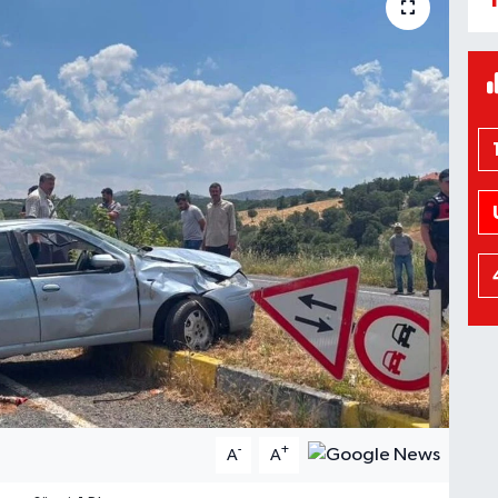
-
+
A
A