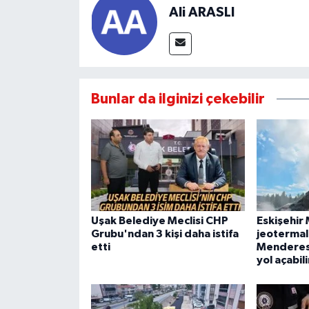
Ali ARASLI
Bunlar da ilginizi çekebilir
Uşak Belediye Meclisi CHP
Eskişehir
Grubu'ndan 3 kişi daha istifa
jeotermal 
etti
Menderes'
yol açabili