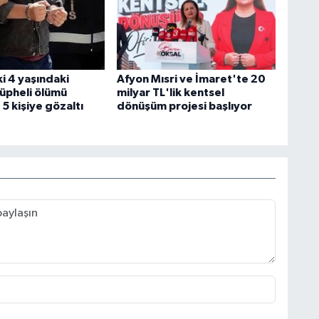
i 4 yaşındaki
Afyon Mısri ve İmaret'te 20
üpheli ölümü
milyar TL'lik kentsel
5 kişiye gözaltı
dönüşüm projesi başlıyor