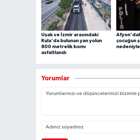
Uşak ve İzmir arasındaki
Afyon'dak
Kula'da bulunan yan yolun
çocuğun ş
800 metrelik kısmı
nedeniyle 
asfaltlandı
Yorumlar