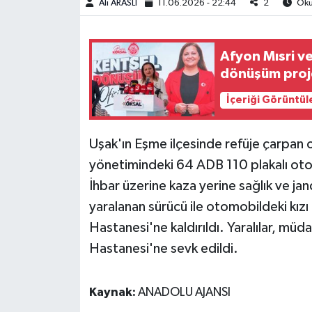
Ali ARASLI
11.06.2026 - 22:44
2
Okun
Afyon Mısri ve
dönüşüm proje
İçeriği Görüntül
Uşak'ın Eşme ilçesinde refüje çarpan o
yönetimindeki 64 ADB 110 plakalı otom
İhbar üzerine kaza yerine sağlık ve ja
yaralanan sürücü ile otomobildeki kız
Hastanesi'ne kaldırıldı. Yaralılar, mü
Hastanesi'ne sevk edildi.
Kaynak:
ANADOLU AJANSI