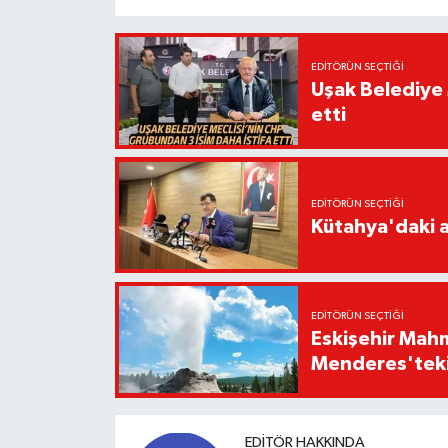
EDITÖRÜN SEÇTIĞI
Uşak Belediye 
etti
EDITÖRÜN SEÇTIĞI
Kütahya'daki a
EDITÖRÜN SEÇTIĞI
Eskişehir Mahm
Menderes'teki 
EDITÖR HAKKINDA