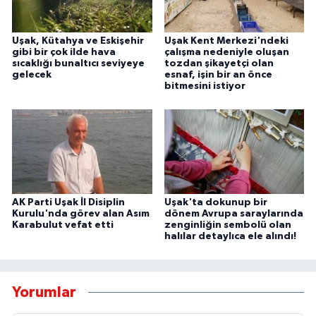
Uşak, Kütahya ve Eskişehir
Uşak Kent Merkezi'ndeki
gibi bir çok ilde hava
çalışma nedeniyle oluşan
sıcaklığı bunaltıcı seviyeye
tozdan şikayetçi olan
gelecek
esnaf, işin bir an önce
bitmesini istiyor
AK Parti Uşak İl Disiplin
Uşak'ta dokunup bir
Kurulu'nda görev alan Asım
dönem Avrupa saraylarında
Karabulut vefat etti
zenginliğin sembolü olan
halılar detaylıca ele alındı!
Yorumlar