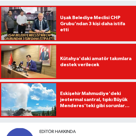
Uşak Belediye Meclisi CHP
Grubu'ndan 3 kişi daha istifa
etti
Kütahya'daki amatör takımlara
destek verilecek
Eskişehir Mahmudiye'deki
jeotermal santral, tıpkı Büyük
Menderes'teki gibi sorunlara
yol açabilir
EDITÖR HAKKINDA