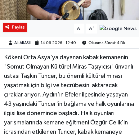
Paylaş
-
+
A
A
Ali ARASLI
14.06.2026 - 12:40
Okunma Süresi: 4 Dk
Kökeni Orta Asya'ya dayanan kabak kemanenin
"Somut Olmayan Kültürel Miras Taşıyıcısı" ünvanlı
ustası Taşkın Tuncer, bu önemli kültürel mirası
yaşatmak için bilgi ve tecrübesini aktaracak
çıraklar arıyor. Aydın'ın Efeler ilçesinde yaşayan
43 yaşındaki Tuncer'in bağlama ve halk oyunlarına
ilgisi lise döneminde başladı. Halk oyunları
yarışmalarında kemane eğitmeni Özgür Çelik'in
icrasından etkilenen Tuncer, kabak kemaneye