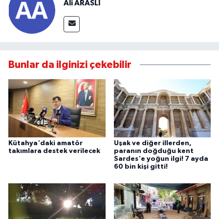
Ali ARASLI
Bunlar da ilginizi çekebilir
Kütahya'daki amatör
Uşak ve diğer illerden,
takımlara destek verilecek
paranın doğduğu kent
Sardes'e yoğun ilgi! 7 ayda
60 bin kişi gitti!