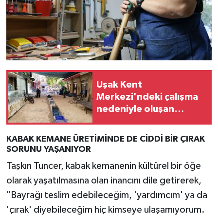
Uşak Kent
Merkezi'ndeki çalışma
nedeniyle oluşan
tozdan şikayetçi olan
esnaf, işin bir an önce
KABAK KEMANE ÜRETİMİNDE DE CİDDİ BİR ÇIRAK
bitmesini istiyor
SORUNU YAŞANIYOR
Taşkın Tuncer, kabak kemanenin kültürel bir öğe
olarak yaşatılmasına olan inancını dile getirerek,
"Bayrağı teslim edebileceğim, 'yardımcım' ya da
'çırak' diyebileceğim hiç kimseye ulaşamıyorum.