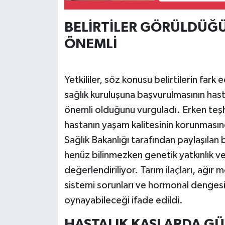
BELİRTİLER GÖRÜLDÜĞ
ÖNEMLİ
Yetkililer, söz konusu belirtilerin fa
sağlık kuruluşuna başvurulmasının hasta
önemli olduğunu vurguladı. Erken teşh
hastanın yaşam kalitesinin korunmasında
Sağlık Bakanlığı tarafından paylaşılan 
henüz bilinmezken genetik yatkınlık ve 
değerlendiriliyor. Tarım ilaçları, ağır m
sistemi sorunları ve hormonal dengesiz
oynayabileceği ifade edildi.
HASTALIK KASLARDA G