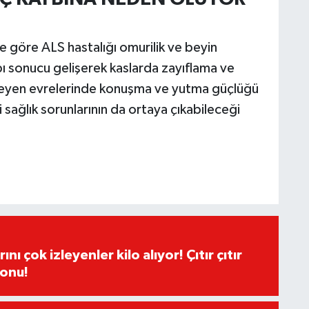
re göre ALS hastalığı omurilik ve beyin
bı sonucu gelişerek kaslarda zayıflama ve
rleyen evrelerinde konuşma ve yutma güçlüğü
 sağlık sorunlarının da ortaya çıkabileceği
ı çok izleyenler kilo alıyor! Çıtır çıtır
sonu!