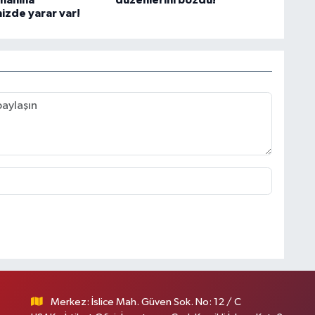
manına
düzenlerini bozdu!
zde yarar var!
Merkez: İslice Mah. Güven Sok. No: 12 / C