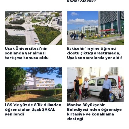
kadar olacak?
Uşak Üniversitesi'nin
Eskişehir'in yine öğrenci
sonlanda yer alması
dostu çıktığı araştırmada,
tartışma konusu oldu
Uşak son sıralarda yer aldı!
LGS'de yüzde 8'lik dilimden
Manisa Büyükşehir
öğrenci alan Uşak ŞAKAL
Belediyesi'nden öğrenciye
yenilendi
kırtasiye ve konaklama
desteği