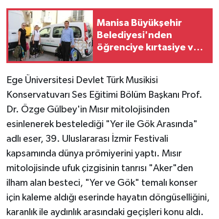
Manisa Büyükşehir
Belediyesi'nden
öğrenciye kırtasiye ve
konaklama desteği
Ege Üniversitesi Devlet Türk Musikisi
Konservatuvarı Ses Eğitimi Bölüm Başkanı Prof.
Dr. Özge Gülbey'in Mısır mitolojisinden
esinlenerek bestelediği "Yer ile Gök Arasında"
adlı eser, 39. Uluslararası İzmir Festivali
kapsamında dünya prömiyerini yaptı. Mısır
mitolojisinde ufuk çizgisinin tanrısı "Aker"den
ilham alan besteci, "Yer ve Gök" temalı konser
için kaleme aldığı eserinde hayatın döngüselliğini,
karanlık ile aydınlık arasındaki geçişleri konu aldı.