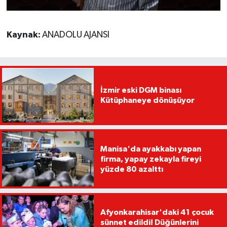
Kaynak:
ANADOLU AJANSI
İzmir eski DGM binası
Kütüphaneye dönüşüyor
Manisa'da ayakkabı yapan
firma, yapay zekayla fireyi
yüzde 80 azalttı
Afyonkarahisar'daki 41 çocuk
sünnet edildi! Düğünlerini