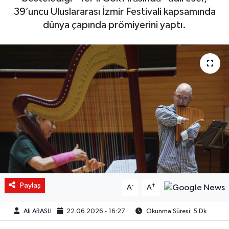
39’uncu Uluslararası İzmir Festivali kapsamında
dünya çapında prömiyerini yaptı.
Paylaş
-
+
A
A
Ali ARASLI
22.06.2026 - 16:27
Okunma Süresi: 5 Dk