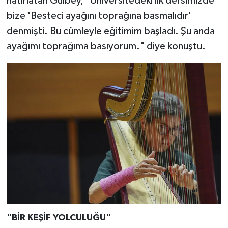
hatırlatan Gülbey, "Üniversitedeki ilk dersimizde
bize 'Besteci ayağını toprağına basmalıdır'
denmişti. Bu cümleyle eğitimim başladı. Şu anda
ayağımı toprağıma basıyorum." diye konuştu.
"BİR KEŞİF YOLCULUĞU"