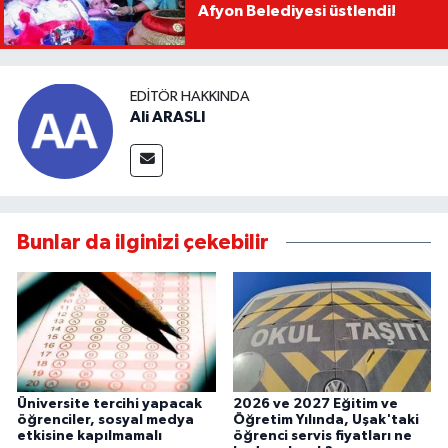
Afyon Belediyesi üstlendi!
EDITÖR HAKKINDA
Ali ARASLI
Bunlar da ilginizi çekebilir
Üniversite tercihi yapacak
2026 ve 2027 Eğitim ve
öğrenciler, sosyal medya
Öğretim Yılında, Uşak'taki
etkisine kapılmamalı
öğrenci servis fiyatları ne