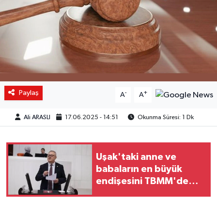
Paylaş
-
+
A
A
Ali ARASLI
17.06.2025 - 14:51
Okunma Süresi: 1 Dk
Uşak'taki anne ve
babaların en büyük
endişesini TBMM'de
gündeme getirdi