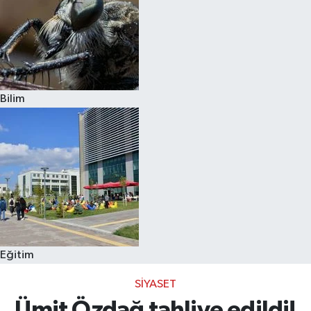
Bilim
Eğitim
SIYASET
Ümit Özdağ tahliye edildi!