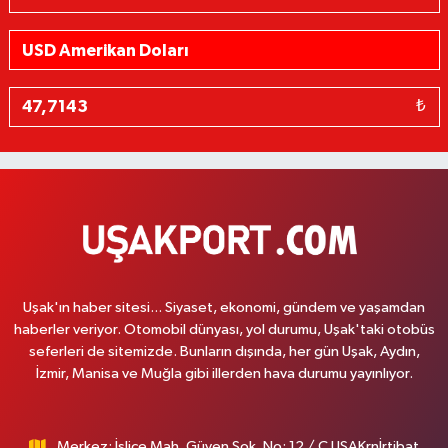
₺
Uşak'ın haber sitesi... Siyaset, ekonomi, gündem ve yaşamdan
haberler veriyor. Otomobil dünyası, yol durumu, Uşak'taki otobüs
seferleri de sitemizde. Bunların dışında, her gün Uşak, Aydın,
İzmir, Manisa ve Muğla gibi illerden hava durumu yayınlıyor.
Merkez: İslice Mah. Güven Sok. No: 12 / C UŞAKrnİrtibat