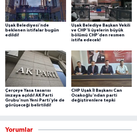
Uşak Belediyesi'nde
Uşak Belediye Başkan Vekili
beklenen istifalar bugün
ve CHP'li üyelerin büyük
edildi!
bölümü CHP'den resmen
istifa edecek!
Çerçeye Yasa tasarısı
CHP Uşak İl Başkanı Can
imzaya açıldı! AK Parti
Ocakoğlu'ndan parti
Grubu'nun Yeni Parti'yle de
değiştirenlere tepki
görüşeceği belirtildi!
Yorumlar