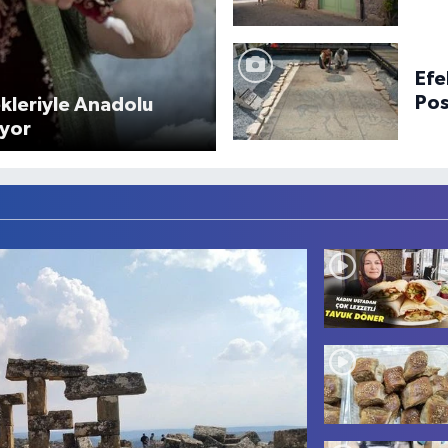
ilg
Efe
Pos
ekleriyle Anadolu
hip
ıyor
bul