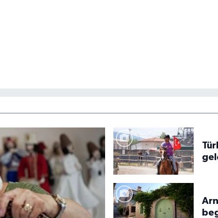
Tür
gel
koş
Arn
beg