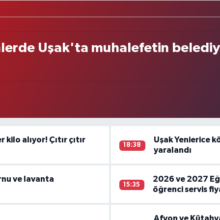
lerde Uşak'ta muhalefetin belediy
kilo alıyor! Çıtır çıtır
Uşak Yenierice k
18:38
yaralandı
nu ve lavanta
2026 ve 2027 Eği
15:35
öğrenci servis fi
Afyon ve Kütahy