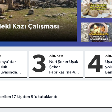
eki Kazı Çalışması
3
4
R
GÜNDEM
GÜ
ahya'daki
Nuri Şeker Uşak
Uşa
uluk
Şeker
yol
nuvasında
Fabrikası'na 45
Ba
piyon olan
kişi geçici olarak
Düz
ular ve
işe alınacak
kaz
mlar belli
yaş
u
kur
erilen 17 kişiden 9'u tutuklandı