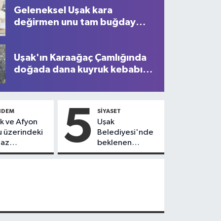
Geleneksel Uşak kara
değirmen unu tam buğday
ekmeği
Uşak'ın Karaağaç Çamlığında
doğada dana kuyruk kebabı
yapımı
5
NDEM
SIYASET
k ve Afyon
Uşak
u üzerindeki
Belediyesi'nde
naz
beklenen
lüce'de
istifalar bugün
a! 18
edildi!
ındaki genç
tarılamadı!