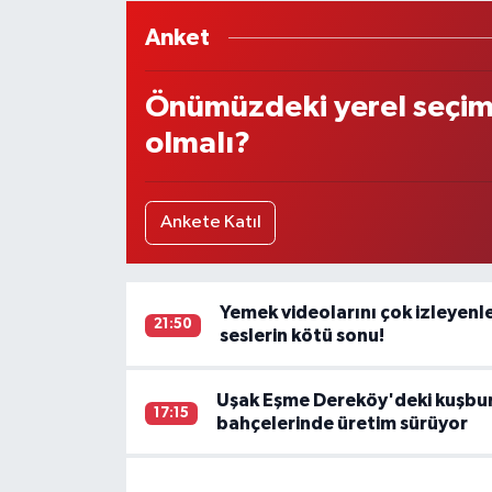
Anket
Önümüzdeki yerel seçim
olmalı?
Ankete Katıl
Yemek videolarını çok izleyenler 
21:50
seslerin kötü sonu!
Uşak Eşme Dereköy'deki kuşbur
17:15
bahçelerinde üretim sürüyor