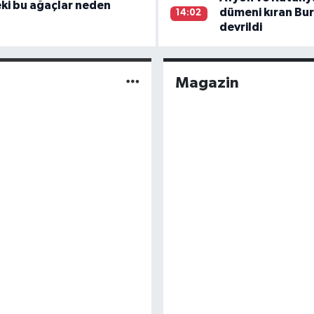
i bu ağaçlar neden
dümeni kıran Bur
14:02
devrildi
Magazin