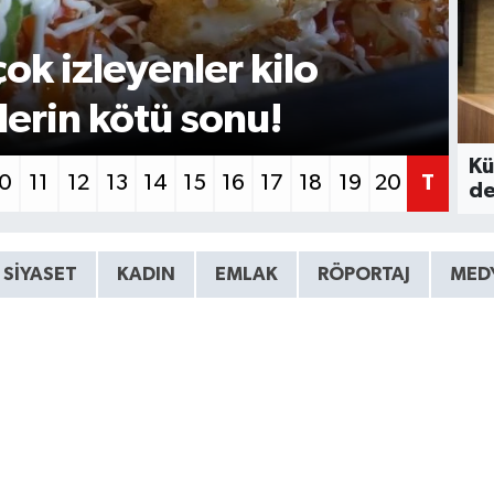
G
ok izleyenler kilo
U
eslerin kötü sonu!
o
Kü
10
11
12
13
14
15
16
17
18
19
20
T
de
SIYASET
KADIN
EMLAK
RÖPORTAJ
MED