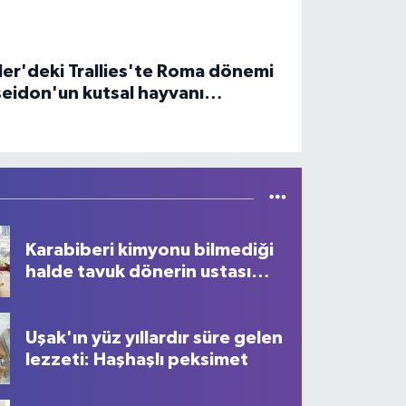
i çekiyor
ler'deki Trallies'te Roma dönemi
eidon'un kutsal hayvanı
pokampos figürlü mozaikli salon
undu
Karabiberi kimyonu bilmediği
halde tavuk dönerin ustası
oldu
Uşak'ın yüz yıllardır süre gelen
lezzeti: Haşhaşlı peksimet