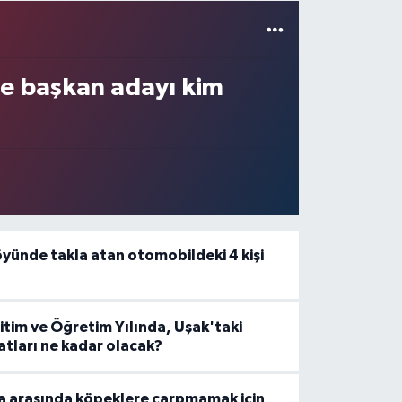
e başkan adayı kim
öyünde takla atan otomobildeki 4 kişi
tim ve Öğretim Yılında, Uşak'taki
yatları ne kadar olacak?
a arasında köpeklere çarpmamak için