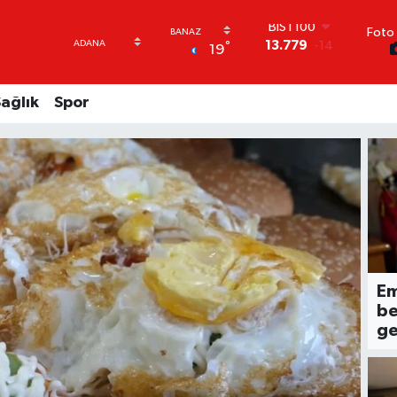
Foto 
BITCOIN
°
19
64.960,21
0.87
DOLAR
47,7436
0.18
ağlık
Spor
EURO
55,2510
0.32
STERLİN
64,4811
0.38
GRAM ALTIN
6660.55
0.03
BİST100
13.779
-14
Em
be
ge