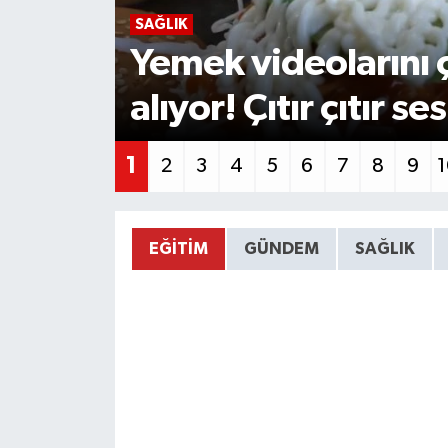
SAĞLIK
Yemek videolarını ç
alıyor! Çıtır çıtır s
1
2
3
4
5
6
7
8
9
EĞITIM
GÜNDEM
SAĞLIK