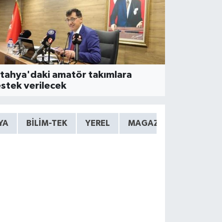
ÜNDEM
şak Yenierice köyünde takl
tomobildeki 4 kişi yaraland
tahya'daki amatör takımlara
stek verilecek
YA
BİLİM-TEK
YEREL
MAGAZIN
DUNYA