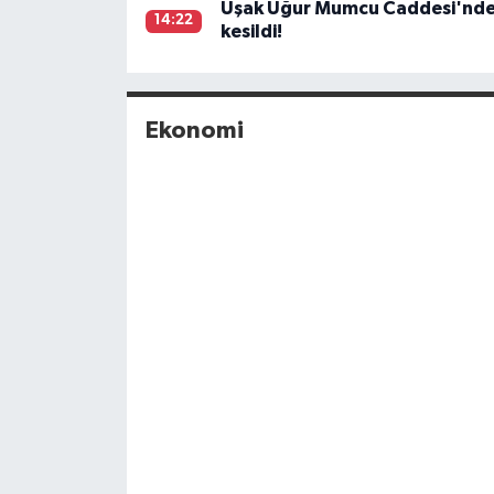
Uşak Uğur Mumcu Caddesi'ndek
14:22
kesildi!
Ekonomi