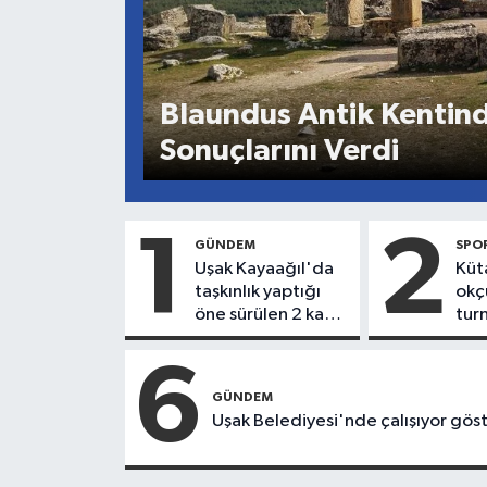
Blaundus Antik Kentind
Sonuçlarını Verdi
1
2
GÜNDEM
SPO
Uşak Kayaağıl'da
Küt
taşkınlık yaptığı
okç
öne sürülen 2 kadın
tur
çalışan işten
şam
çıkarıldı
okç
6
takı
GÜNDEM
old
Uşak Belediyesi'nde çalışıyor göst