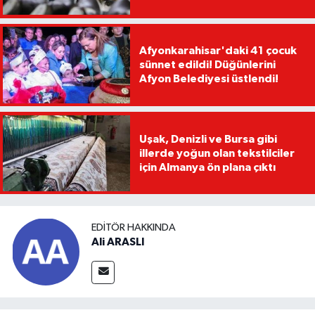
Afyonkarahisar'daki 41 çocuk
sünnet edildi! Düğünlerini
Afyon Belediyesi üstlendi!
Uşak, Denizli ve Bursa gibi
illerde yoğun olan tekstilciler
için Almanya ön plana çıktı
EDITÖR HAKKINDA
Ali ARASLI