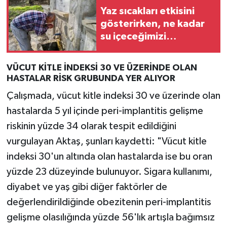
Yaz sıcakları etkisini
gösterirken, ne kadar
su içeceğimizi
öğrenmenin yolu!
VÜCUT KİTLE İNDEKSİ 30 VE ÜZERİNDE OLAN
HASTALAR RİSK GRUBUNDA YER ALIYOR
Çalışmada, vücut kitle indeksi 30 ve üzerinde olan
hastalarda 5 yıl içinde peri-implantitis gelişme
riskinin yüzde 34 olarak tespit edildiğini
vurgulayan Aktaş, şunları kaydetti: "Vücut kitle
indeksi 30'un altında olan hastalarda ise bu oran
yüzde 23 düzeyinde bulunuyor. Sigara kullanımı,
diyabet ve yaş gibi diğer faktörler de
değerlendirildiğinde obezitenin peri-implantitis
gelişme olasılığında yüzde 56'lık artışla bağımsız