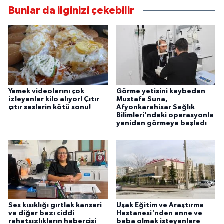
Bunlar da ilginizi çekebilir
Yemek videolarını çok
Görme yetisini kaybeden
izleyenler kilo alıyor! Çıtır
Mustafa Suna,
çıtır seslerin kötü sonu!
Afyonkarahisar Sağlık
Bilimleri'ndeki operasyonla
yeniden görmeye başladı
Ses kısıklığı gırtlak kanseri
Uşak Eğitim ve Araştırma
ve diğer bazı ciddi
Hastanesi'nden anne ve
rahatsızlıkların habercisi
baba olmak isteyenlere