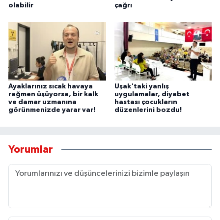
olabilir
çağrı
Ayaklarınız sıcak havaya
Uşak'taki yanlış
rağmen üşüyorsa, bir kalk
uygulamalar, diyabet
ve damar uzmanına
hastası çocukların
görünmenizde yarar var!
düzenlerini bozdu!
Yorumlar