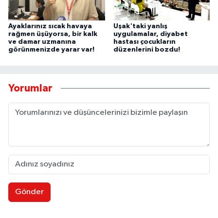
Ayaklarınız sıcak havaya
Uşak'taki yanlış
rağmen üşüyorsa, bir kalk
uygulamalar, diyabet
ve damar uzmanına
hastası çocukların
görünmenizde yarar var!
düzenlerini bozdu!
Yorumlar
Gönder