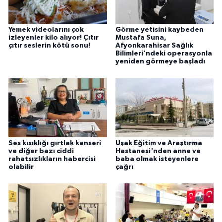
Yemek videolarını çok
Görme yetisini kaybeden
izleyenler kilo alıyor! Çıtır
Mustafa Suna,
çıtır seslerin kötü sonu!
Afyonkarahisar Sağlık
Bilimleri'ndeki operasyonla
yeniden görmeye başladı
Ses kısıklığı gırtlak kanseri
Uşak Eğitim ve Araştırma
ve diğer bazı ciddi
Hastanesi'nden anne ve
rahatsızlıkların habercisi
baba olmak isteyenlere
olabilir
çağrı