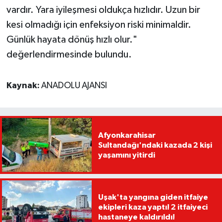
vardır. Yara iyileşmesi oldukça hızlıdır. Uzun bir
kesi olmadığı için enfeksiyon riski minimaldir.
Günlük hayata dönüş hızlı olur."
değerlendirmesinde bulundu.
Kaynak:
ANADOLU AJANSI
Afyonkarahisar
Sultandağı'ndaki kazada 2 kişi
yaşamını yitirdi
Uşak'ta yangına giden itfaiye
ekipleri kaza yaptı! 2 itfaiyeci
hastaneye kaldırıldı!