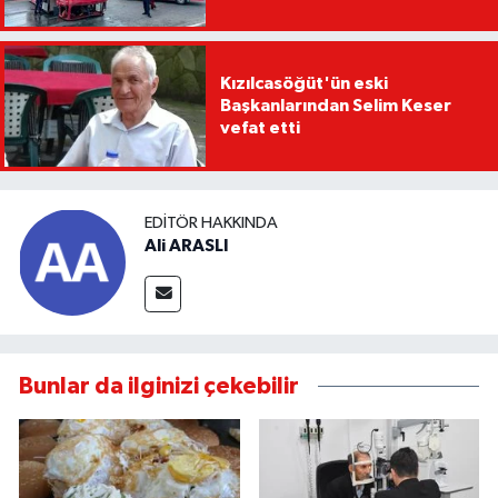
Kızılcasöğüt'ün eski
Başkanlarından Selim Keser
vefat etti
EDITÖR HAKKINDA
Ali ARASLI
Bunlar da ilginizi çekebilir