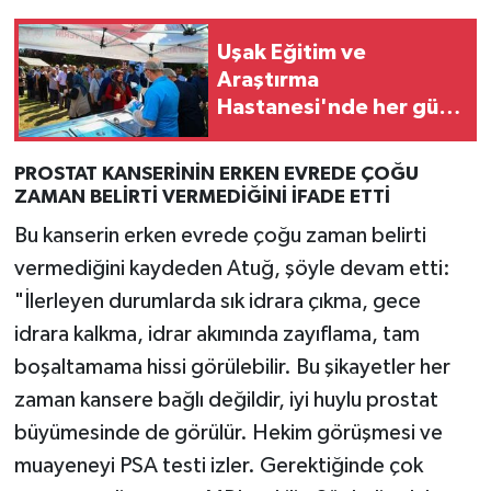
Uşak Eğitim ve
Araştırma
Hastanesi'nde her gün
ücretsiz Uşak tarhanası
dağıtılacak
PROSTAT KANSERİNİN ERKEN EVREDE ÇOĞU
ZAMAN BELİRTİ VERMEDİĞİNİ İFADE ETTİ
Bu kanserin erken evrede çoğu zaman belirti
vermediğini kaydeden Atuğ, şöyle devam etti:
"İlerleyen durumlarda sık idrara çıkma, gece
idrara kalkma, idrar akımında zayıflama, tam
boşaltamama hissi görülebilir. Bu şikayetler her
zaman kansere bağlı değildir, iyi huylu prostat
büyümesinde de görülür. Hekim görüşmesi ve
muayeneyi PSA testi izler. Gerektiğinde çok