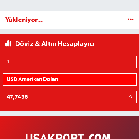
Yükleniyor...
Döviz & Altın Hesaplayıcı
₺