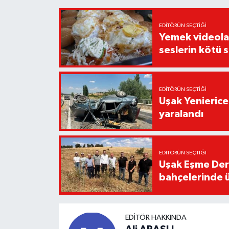
EDITÖRÜN SEÇTIĞI
Yemek videoların
seslerin kötü 
EDITÖRÜN SEÇTIĞI
Uşak Yenierice
yaralandı
EDITÖRÜN SEÇTIĞI
Uşak Eşme Der
bahçelerinde 
EDITÖR HAKKINDA