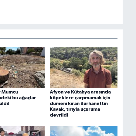
r Mumcu
Afyon ve Kütahya arasında
deki bu ağaçlar
köpeklere çarpmamak için
ildi!
dümeni kıran Burhanettin
Kavak, tırıyla uçuruma
devrildi