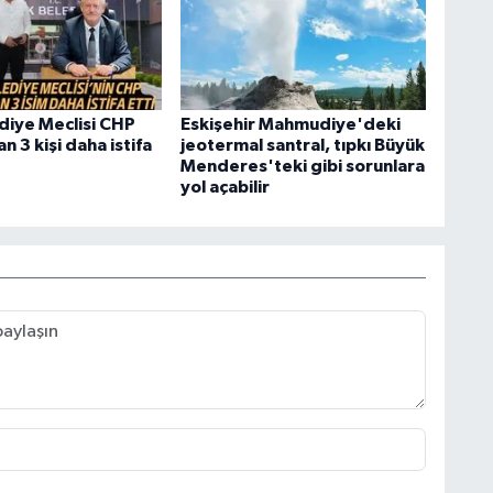
diye Meclisi CHP
Eskişehir Mahmudiye'deki
 3 kişi daha istifa
jeotermal santral, tıpkı Büyük
Menderes'teki gibi sorunlara
yol açabilir