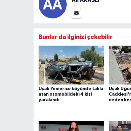
Ali ARASLI
Bunlar da ilginizi çekebilir
Uşak Yenierice köyünde takla
Uşak Uğu
atan otomobildeki 4 kişi
Caddesi'n
yaralandı
neden kes