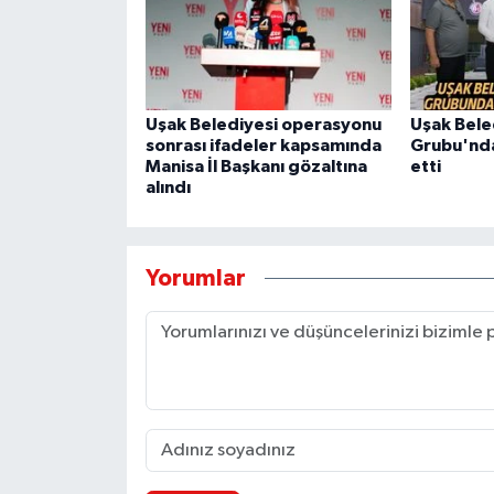
Uşak Belediyesi operasyonu
Uşak Bele
sonrası ifadeler kapsamında
Grubu'ndan
Manisa İl Başkanı gözaltına
etti
alındı
Yorumlar