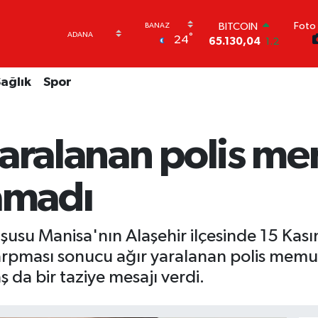
Foto 
DOLAR
°
24
47,7106
0.17
EURO
55,1652
0.27
ağlık
Spor
STERLİN
64,4046
0.35
GRAM ALTIN
6648.99
2.59
yaralanan polis m
BİST100
13.773
-19
BITCOIN
lamadı
65.130,04
1.2
şusu Manisa'nın Alaşehir ilçesinde 15 Kasım
çarpması sonucu ağır yaralanan polis mem
ş da bir taziye mesajı verdi.