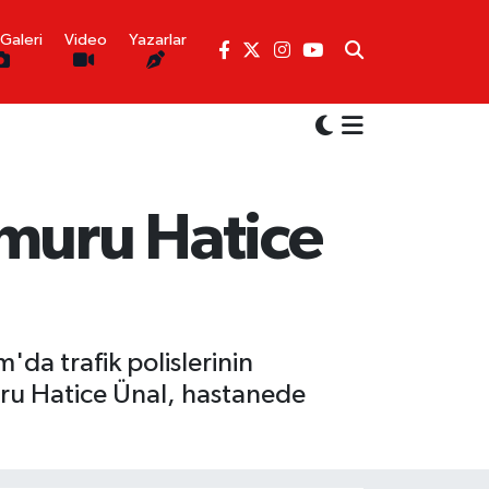
Galeri
Video
Yazarlar
emuru Hatice
'da trafik polislerinin
uru Hatice Ünal, hastanede