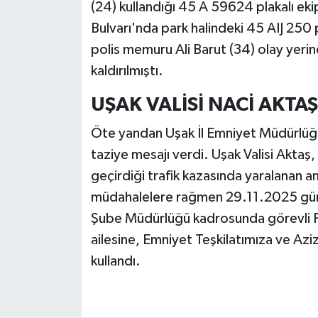
(24) kullandığı 45 A 59624 plakalı ek
Bulvarı'nda park halindeki 45 AIJ 250 
polis memuru Ali Barut (34) olay yeri
kaldırılmıştı.
UŞAK VALİSİ NACİ AKTAŞ
Öte yandan Uşak İl Emniyet Müdürlüğü
taziye mesajı verdi. Uşak Valisi Akta
geçirdiği trafik kazasında yaralanan a
müdahalelere rağmen 29.11.2025 günü
Şube Müdürlüğü kadrosunda görevli P
ailesine, Emniyet Teşkilatımıza ve Aziz
kullandı.