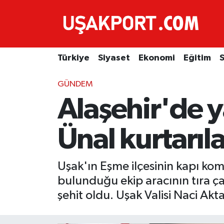
Türkiye
İstanbul Nöbetçi Eczaneler
Türkiye
Siyaset
Ekonomi
Eğitim
S
Siyaset
İstanbul Hava Durumu
GÜNDEM
Ekonomi
İstanbul Trafik Yoğunluk Haritası
Alaşehir'de 
Eğitim
Süper Lig Puan Durumu ve Fikstür
Ünal kurtarı
Sağlık
Tüm Manşetler
Uşak'ın Eşme ilçesinin kapı kom
Spor
Son Dakika Haberleri
bulunduğu ekip aracının tıra 
Haber Arşivi
şehit oldu. Uşak Valisi Naci Akta