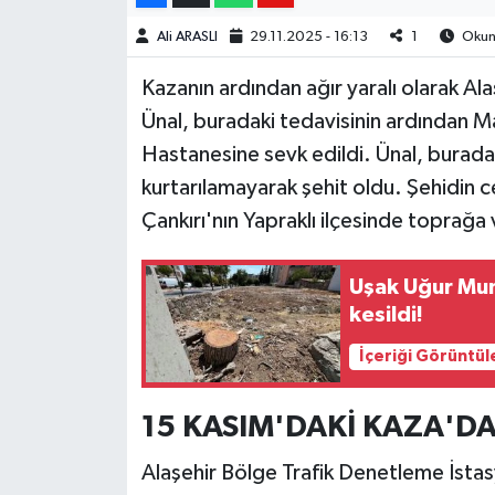
Ali ARASLI
29.11.2025 - 16:13
1
Okunm
Kazanın ardından ağır yaralı olarak Al
Ünal, buradaki tedavisinin ardından M
Hastanesine sevk edildi. Ünal, burad
kurtarılamayarak şehit oldu. Şehidin 
Çankırı'nın Yapraklı ilçesinde toprağa 
Uşak Uğur Mu
kesildi!
İçeriği Görüntül
15 KASIM'DAKİ KAZA'D
Alaşehir Bölge Trafik Denetleme İsta