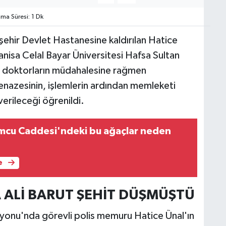
a Süresi: 1 Dk
aşehir Devlet Hastanesine kaldırılan Hatice
anisa Celal Bayar Üniversitesi Hafsa Sultan
a doktorların müdahalesine rağmen
cenazesinin, işlemlerin ardından memleketi
verileceği öğrenildi.
mcu Caddesi'ndeki bu ağaçlar neden
e
A ALİ BARUT ŞEHİT DÜŞMÜŞTÜ
syonu'nda görevli polis memuru Hatice Ünal'ın