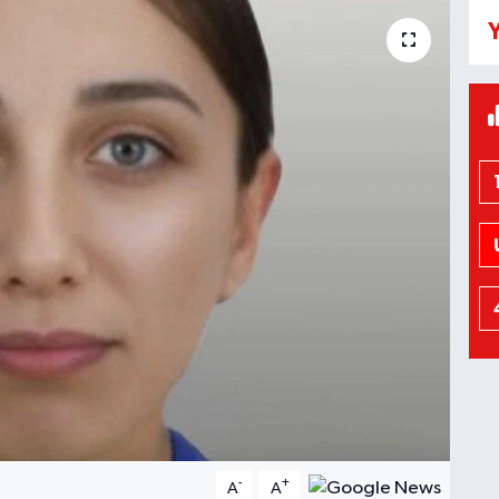
Y
-
+
A
A