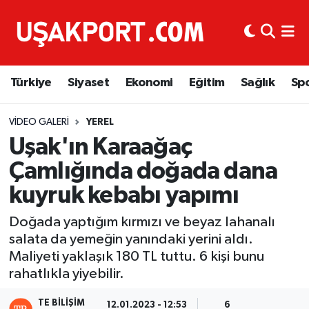
Türkiye
İstanbul Nöbetçi Eczaneler
Türkiye
Siyaset
Ekonomi
Eğitim
Sağlık
Sp
Siyaset
İstanbul Hava Durumu
Ekonomi
İstanbul Trafik Yoğunluk Haritası
VIDEO GALERI
YEREL
Uşak'ın Karaağaç
Eğitim
Süper Lig Puan Durumu ve Fikstür
Çamlığında doğada dana
kuyruk kebabı yapımı
Sağlık
Tüm Manşetler
Doğada yaptığım kırmızı ve beyaz lahanalı
Spor
Son Dakika Haberleri
salata da yemeğin yanındaki yerini aldı.
Maliyeti yaklaşık 180 TL tuttu. 6 kişi bunu
Haber Arşivi
rahatlıkla yiyebilir.
TE BILIŞIM
12.01.2023 - 12:53
6