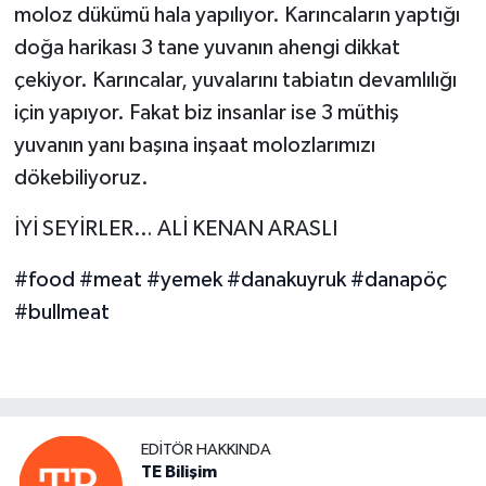
moloz dükümü hala yapılıyor. Karıncaların yaptığı
doğa harikası 3 tane yuvanın ahengi dikkat
çekiyor. Karıncalar, yuvalarını tabiatın devamlılığı
için yapıyor. Fakat biz insanlar ise 3 müthiş
yuvanın yanı başına inşaat molozlarımızı
dökebiliyoruz.
İYİ SEYİRLER… ALİ KENAN ARASLI
#food
#meat
#yemek
#danakuyruk
#danapöç
#bullmeat
EDITÖR HAKKINDA
TE Bilişim