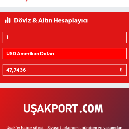
Döviz & Altın Hesaplayıcı
₺
Uşak'ın haber sitesi... Siyaset, ekonomi, gündem ve yaşamdan