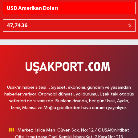
₺
Uşak'ın haber sitesi... Siyaset, ekonomi, gündem ve yaşamdan
haberler veriyor. Otomobil dünyası, yol durumu, Uşak'taki otobüs
seferleri de sitemizde. Bunların dışında, her gün Uşak, Aydın,
İzmir, Manisa ve Muğla gibi illerden hava durumu yayınlıyor.
Merkez: İslice Mah. Güven Sok. No: 12 / C UŞAKrnİrtibat
Ofisi: İsmetpaşa Cad. Kemikli İşhanı Kat: 2 Kapı No: 213