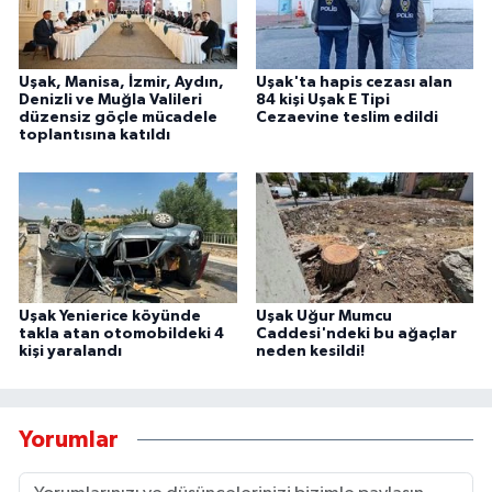
Uşak, Manisa, İzmir, Aydın,
Uşak'ta hapis cezası alan
Denizli ve Muğla Valileri
84 kişi Uşak E Tipi
düzensiz göçle mücadele
Cezaevine teslim edildi
toplantısına katıldı
Uşak Yenierice köyünde
Uşak Uğur Mumcu
takla atan otomobildeki 4
Caddesi'ndeki bu ağaçlar
kişi yaralandı
neden kesildi!
Yorumlar