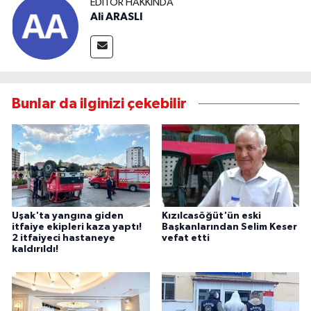
EDITÖR HAKKINDA
Ali ARASLI
Bunlar da ilginizi çekebilir
Uşak'ta yangına giden
Kızılcasöğüt'ün eski
itfaiye ekipleri kaza yaptı!
Başkanlarından Selim Keser
2 itfaiyeci hastaneye
vefat etti
kaldırıldı!