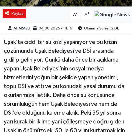
Paylaş
-
+
A
A
Ali ARASLI
04.08.2025 - 14:16
Okunma Süresi: 2 Dk
Uşak’ta ciddi bir su krizi yaşanıyor ve bu krizin
çözümünde Uşak Belediyesi ve DSİ arasında
gidilip geliniyor. Çünkü daha önce bir açıklama
yapan Uşak Belediyesi’nin sosyal medya
hizmetlerini yoğun bir şekilde yapan yönetimi,
topu DSİ’ye attı ve bu konudaki yasal durumu da
okurlarımıza ilettik. Daha önce su konusunda
sorumluluğun hem Uşak Belediyesi ve hem de
DSİ’de olduğunu kaleme aldık. Peki 35 yıl sonra
yarı kurak bir iklime yani çölleşmeye doğru giden
Uşak’ın önümüzdeki 50 ila 60 yılını kurtarmak için