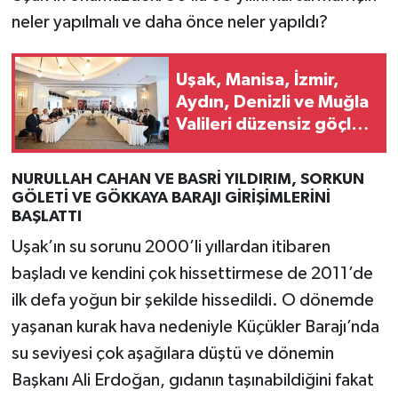
neler yapılmalı ve daha önce neler yapıldı?
Uşak, Manisa, İzmir,
Aydın, Denizli ve Muğla
Valileri düzensiz göçle
mücadele toplantısına
katıldı
NURULLAH CAHAN VE BASRİ YILDIRIM, SORKUN
GÖLETİ VE GÖKKAYA BARAJI GİRİŞİMLERİNİ
BAŞLATTI
Uşak’ın su sorunu 2000’li yıllardan itibaren
başladı ve kendini çok hissettirmese de 2011’de
ilk defa yoğun bir şekilde hissedildi. O dönemde
yaşanan kurak hava nedeniyle Küçükler Barajı’nda
su seviyesi çok aşağılara düştü ve dönemin
Başkanı Ali Erdoğan, gıdanın taşınabildiğini fakat