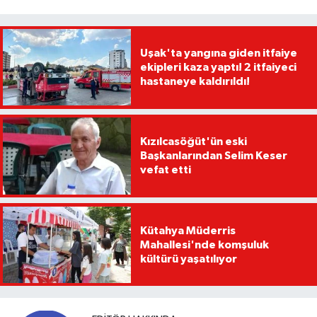
Uşak'ta yangına giden itfaiye
ekipleri kaza yaptı! 2 itfaiyeci
hastaneye kaldırıldı!
Kızılcasöğüt'ün eski
Başkanlarından Selim Keser
vefat etti
Kütahya Müderris
Mahallesi'nde komşuluk
kültürü yaşatılıyor