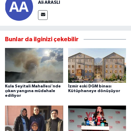
Ali ARASLI
Bunlar da ilginizi çekebilir
Kula Seyitali Mahallesi'nde
İzmir eski DGM binası
çıkan yangına müdahale
Kütüphaneye dönüşüyor
ediliyor