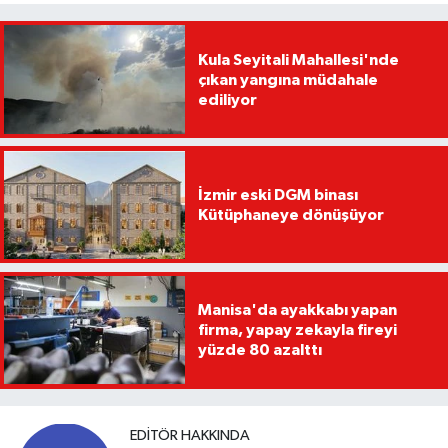
Kula Seyitali Mahallesi'nde
çıkan yangına müdahale
ediliyor
İzmir eski DGM binası
Kütüphaneye dönüşüyor
Manisa'da ayakkabı yapan
firma, yapay zekayla fireyi
yüzde 80 azalttı
EDITÖR HAKKINDA