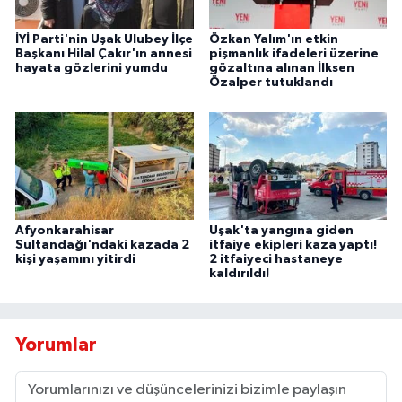
İYİ Parti'nin Uşak Ulubey İlçe
Özkan Yalım'ın etkin
Başkanı Hilal Çakır'ın annesi
pişmanlık ifadeleri üzerine
hayata gözlerini yumdu
gözaltına alınan İlksen
Özalper tutuklandı
Afyonkarahisar
Uşak'ta yangına giden
Sultandağı'ndaki kazada 2
itfaiye ekipleri kaza yaptı!
kişi yaşamını yitirdi
2 itfaiyeci hastaneye
kaldırıldı!
Yorumlar