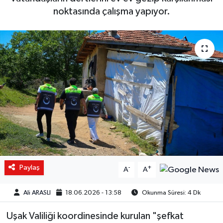
noktasında çalışma yapıyor.
Paylaş
-
+
A
A
Ali ARASLI
18.06.2026 - 13:58
Okunma Süresi: 4 Dk
Uşak Valiliği koordinesinde kurulan "şefkat