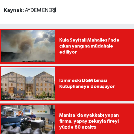
Kaynak:
AYDEM ENERJİ
Kula Seyitali Mahallesi'nde
çıkan yangına müdahale
ediliyor
İzmir eski DGM binası
Kütüphaneye dönüşüyor
Manisa'da ayakkabı yapan
firma, yapay zekayla fireyi
yüzde 80 azalttı