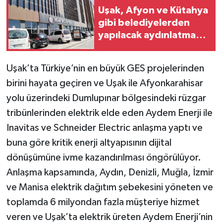
Uşak, Afyon ve Kütahya
gibi belediyelerden
yapılacak aydınlatma
kesintisi oranı arttı
Uşak’ta Türkiye’nin en büyük GES projelerinden
birini hayata geçiren ve Uşak ile Afyonkarahisar
yolu üzerindeki Dumlupınar bölgesindeki rüzgar
tribünlerinden elektrik elde eden Aydem Enerji ile
Inavitas ve Schneider Electric anlaşma yaptı ve
buna göre kritik enerji altyapısının dijital
dönüşümüne ivme kazandırılması öngörülüyor.
Anlaşma kapsamında, Aydın, Denizli, Muğla, İzmir
ve Manisa elektrik dağıtım şebekesini yöneten ve
toplamda 6 milyondan fazla müşteriye hizmet
veren ve Uşak’ta elektrik üreten Aydem Enerji’nin