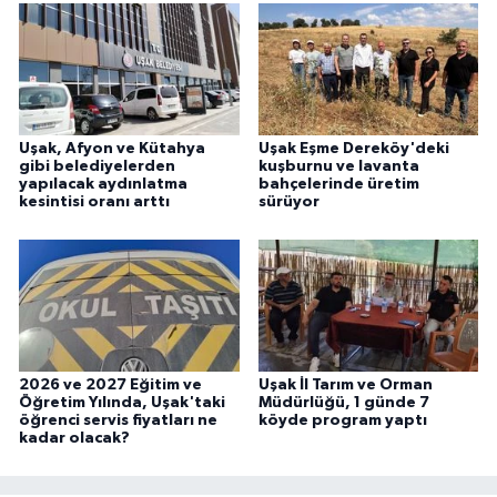
Uşak, Afyon ve Kütahya
Uşak Eşme Dereköy'deki
gibi belediyelerden
kuşburnu ve lavanta
yapılacak aydınlatma
bahçelerinde üretim
kesintisi oranı arttı
sürüyor
2026 ve 2027 Eğitim ve
Uşak İl Tarım ve Orman
Öğretim Yılında, Uşak'taki
Müdürlüğü, 1 günde 7
öğrenci servis fiyatları ne
köyde program yaptı
kadar olacak?