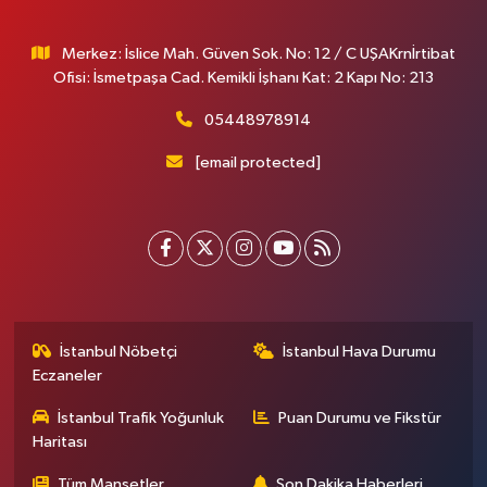
Merkez: İslice Mah. Güven Sok. No: 12 / C UŞAKrnİrtibat
Ofisi: İsmetpaşa Cad. Kemikli İşhanı Kat: 2 Kapı No: 213
05448978914
[email protected]
İstanbul Nöbetçi
İstanbul Hava Durumu
Eczaneler
İstanbul Trafik Yoğunluk
Puan Durumu ve Fikstür
Haritası
Tüm Manşetler
Son Dakika Haberleri