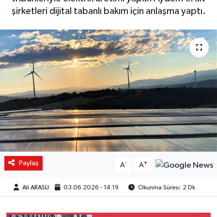
şirketleri dijital tabanlı bakım için anlaşma yaptı.
Paylaş
-
+
A
A
Ali ARASLI
03.06.2026 - 14:19
Okunma Süresi: 2 Dk