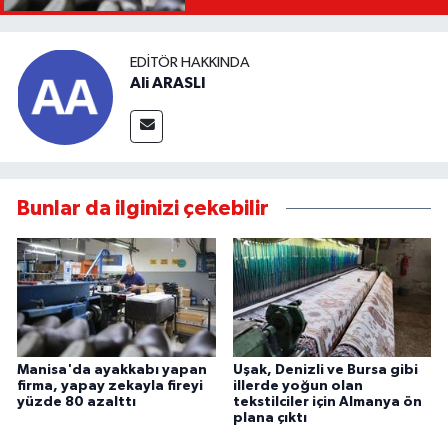
EDITÖR HAKKINDA
Ali ARASLI
Bunlar da ilginizi çekebilir
Manisa'da ayakkabı yapan
Uşak, Denizli ve Bursa gibi
firma, yapay zekayla fireyi
illerde yoğun olan
yüzde 80 azalttı
tekstilciler için Almanya ön
plana çıktı