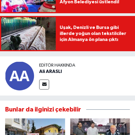
Afyon Belediyesi üstlendi!
Uşak, Denizli ve Bursa gibi
illerde yoğun olan tekstilciler
için Almanya ön plana çıktı
EDITÖR HAKKINDA
Ali ARASLI
Bunlar da ilginizi çekebilir