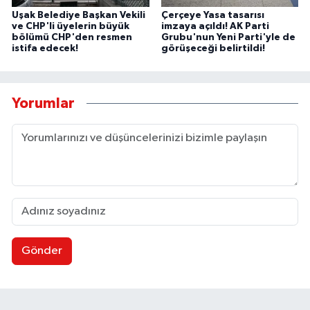
Uşak Belediye Başkan Vekili
Çerçeye Yasa tasarısı
ve CHP'li üyelerin büyük
imzaya açıldı! AK Parti
bölümü CHP'den resmen
Grubu'nun Yeni Parti'yle de
istifa edecek!
görüşeceği belirtildi!
Yorumlar
Gönder