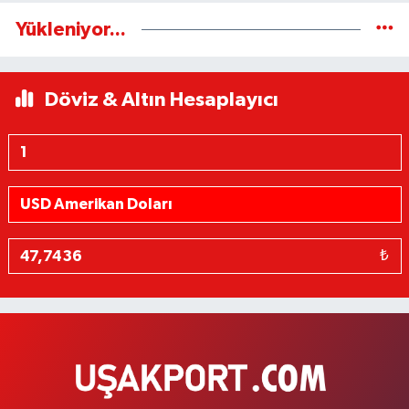
Yükleniyor...
Döviz & Altın Hesaplayıcı
₺