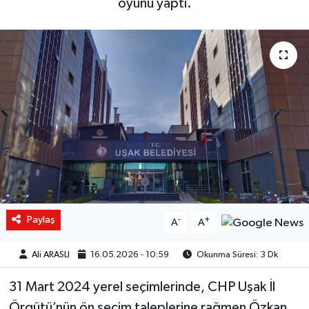
oyunu yaptı.
Paylaş
-
+
A
A
Ali ARASLI
16.05.2026 - 10:59
Okunma Süresi: 3 Dk
31 Mart 2024 yerel seçimlerinde, CHP Uşak İl
Örgütü’nün ön seçim taleplerine rağmen Özkan