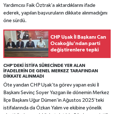
Yardımcısı Faik Öztrak’a aktardıklarını ifade
ederek, yapılan başvuruların dikkate alınmadığını
öne sürdü.
CHP Uşak İl Başkanı Can
Ocakoğlu'ndan parti
değiştirenlere tepki
CHP’DEKİ İSTİFA SÜRECİNDE YER ALAN
İFADELERİN DE GENEL MERKEZ TARAFINDAN
DİKKATE ALINMADI
Öte yandan CHP Uşak’ta görev yapan eski İl
Başkanı Sevinç Soyer Yazgan ile dönemin Merkez
İlçe Başkanı Uğur Dümen’in Ağustos 2025’teki
istifalarında da Özkan Yalım ve ekibine yönelik