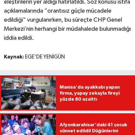
eleştirilerin yer aldığı hatırlatıldı. Söz konusu istifa
açıklamalarında “orantısız güçle mücadele
edildiği” vurgulanırken, bu süreçte CHP Genel
Merkezi’nin herhangi bir müdahalede bulunmadığı
iddia edildi.
Kaynak:
EGE'DE YENİGÜN
Manisa'da ayakkabı yapan
firma, yapay zekayla fireyi
yüzde 80 azalttı
Afyonkarahisar'daki 41 çocuk
sünnet edildi! Düğünlerini