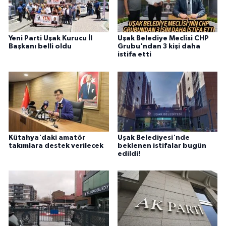
Yeni Parti Uşak Kurucu İl
Uşak Belediye Meclisi CHP
Başkanı belli oldu
Grubu'ndan 3 kişi daha
istifa etti
Kütahya'daki amatör
Uşak Belediyesi'nde
takımlara destek verilecek
beklenen istifalar bugün
edildi!