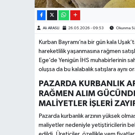
Ali ARASLI
26.05.2026 - 09:53
Okunma Sür
Kurban Bayramı’na bir gün kala Uşak’t
hareketlilik yaşanmasına rağmen satışl
Ege’de Yenigün İHS muhabirlerinin sa
oluşsa da bu kalabalık satışlara aynı 
PAZARDA KURBANLIK A
RAĞMEN ALIM GÜCÜNDE
MALİYETLER İŞLERİ ZAYI
Pazarda kurbanlık arzının yüksek olm
maliyetler nedeniyle yetiştiricilerin be
edildi. Üreticiler, özellikle yem fiyatla