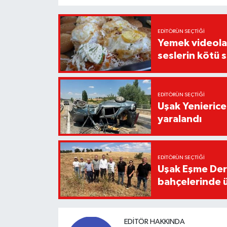
EDITÖRÜN SEÇTIĞI
Yemek videoların
seslerin kötü 
EDITÖRÜN SEÇTIĞI
Uşak Yenierice
yaralandı
EDITÖRÜN SEÇTIĞI
Uşak Eşme Der
bahçelerinde 
EDITÖR HAKKINDA