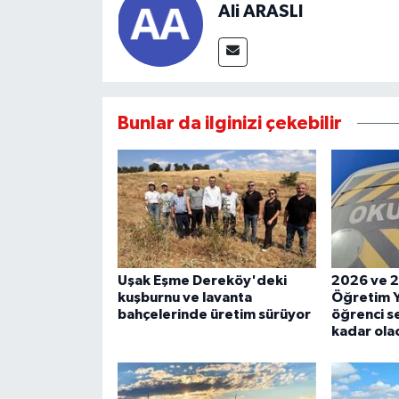
Ali ARASLI
Bunlar da ilginizi çekebilir
Uşak Eşme Dereköy'deki
2026 ve 2
kuşburnu ve lavanta
Öğretim Y
bahçelerinde üretim sürüyor
öğrenci se
kadar ola