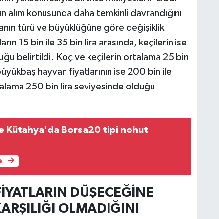
şın alım konusunda daha temkinli davrandığını
yvanın türü ve büyüklüğüne göre değişiklik
n 15 bin ile 35 bin lira arasında, keçilerin ise
lduğu belirtildi. Koç ve keçilerin ortalama 25 bin
 büyükbaş hayvan fiyatlarının ise 200 bin ile
rtalama 250 bin lira seviyesinde olduğu
e Kütahya'da Borsa20 tipi nohut
e
FİYATLARIN DÜŞECEĞİNE
ARŞILIĞI OLMADIĞINI