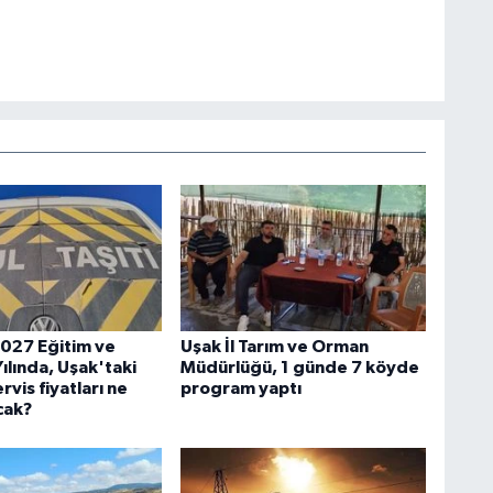
027 Eğitim ve
Uşak İl Tarım ve Orman
ılında, Uşak'taki
Müdürlüğü, 1 günde 7 köyde
rvis fiyatları ne
program yaptı
cak?