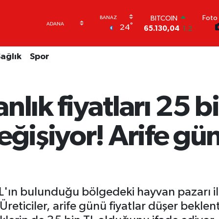
Foto 
DOLAR
°
24
47,7106
0.17
EURO
55,1652
0.27
ağlık
Spor
STERLİN
64,4046
0.35
GRAM ALTIN
6648.99
2.59
lık fiyatları 25 bi
BİST100
13.773
-19
BITCOIN
eğişiyor! Arife gün
65.130,04
1.2
'ın bulunduğu bölgedeki hayvan pazarı il
. Üreticiler, arife günü fiyatlar düşer bekle