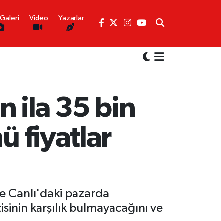
Galeri
Video
Yazarlar
n ila 35 bin
ü fiyatlar
e Canlı'daki pazarda
ntisinin karşılık bulmayacağını ve