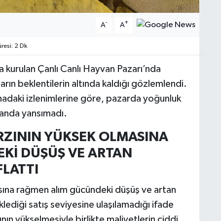
-
+
A
A
esi: 2 Dk
a kurulan Çanlı Canlı Hayvan Pazarı’nda
arın beklentilerin altında kaldığı gözlemlendi.
hadaki izlenimlerine göre, pazarda yoğunluk
oranda yansımadı.
RZININ YÜKSEK OLMASINA
Kİ DÜŞÜŞ VE ARTAN
FLATTI
asına rağmen alım gücündeki düşüş ve artan
klediği satış seviyesine ulaşılamadığı ifade
rının yükselmesiyle birlikte maliyetlerin ciddi